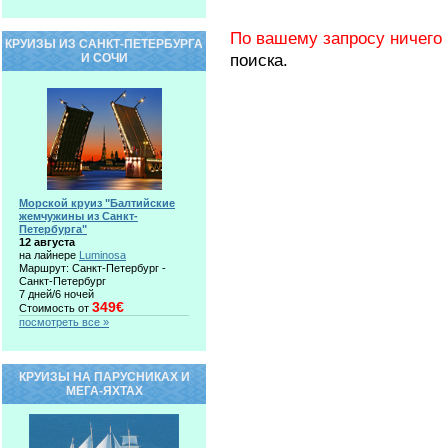
По вашему запросу ничего 
КРУИЗЫ ИЗ САНКТ-ПЕТЕРБУРГА
поиска.
И СОЧИ
Морской круиз "Балтийские
жемчужины из Санкт-
Петербурга"
12 августа
на лайнере
Luminosa
Маршрут: Санкт-Петербург -
Санкт-Петербург
7 дней/6 ночей
349€
Стоимость от
посмотреть все »
КРУИЗЫ НА ПАРУСНИКАХ И
МЕГА-ЯХТАХ