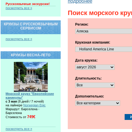
подробнее
Русскоязычные экскурсии!
посмотреть все »
Поиск морского кру
КРУИЗЫ С РУССКОЯЗЫЧНЫМ
Регион:
СЕРВИСОМ
посмотреть все »
Круизная компания:
КРУИЗЫ ВЕСНА-ЛЕТО
Дата круиза:
Длительность:
Морской круиз "Европейские
Дополнительно:
каникулы"
c 3 мая
(8 дней / 7 ночей)
на лайнере
Norwegian Epic
Маршрут: Барселона -
Барселона
749€
Стоимость от
посмотреть все »