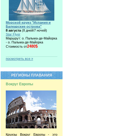
Морской круиз "Испания и
Балеарские острова"
8 августа
(8 дней/7 ночей)
Star Flyer
Маршрут: о. Пальма-де-Майорка
- о. Пальма-де-Майорка
2480$
Стоимость от
посмотреть все »
РЕГИОНЫ ПЛАВАНИЯ
Вокруг Европы
Круизы Вокруг Европы - это