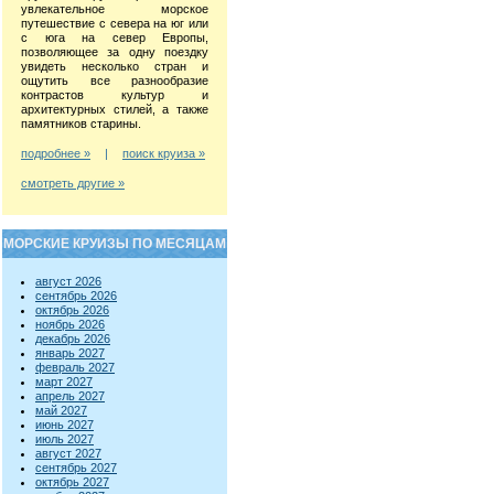
увлекательное морское
путешествие с севера на юг или
с юга на север Европы,
позволяющее за одну поездку
увидеть несколько стран и
ощутить все разнообразие
контрастов культур и
архитектурных стилей, а также
памятников старины.
подробнее »
|
поиск круиза »
смотреть другие »
МОРСКИЕ КРУИЗЫ ПО МЕСЯЦАМ
август 2026
сентябрь 2026
октябрь 2026
ноябрь 2026
декабрь 2026
январь 2027
февраль 2027
март 2027
апрель 2027
май 2027
июнь 2027
июль 2027
август 2027
сентябрь 2027
октябрь 2027