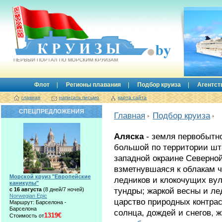
Круизы.by
ПЕРВЫЙ ПОРТАЛ ПО МОРСКИМ КРУИЗАМ
Флот
Регионы плавания
Подбор круиза
Агентст
главная
написать письмо
карта сайта
СПЕЦПРЕДЛОЖЕНИЯ
Главная
Подбор круиза
Аляска
- земля первобытн
большой по территории шт
западной окраине Северно
взметнувшаяся к облакам 
Морской круиз "Европейские
ледников и клокочущих вул
каникулы"
тундры; жаркой весны и л
с 16 августа
(8 дней/7 ночей)
Norwegian Epic
царство природных контрас
Маршрут: Барселона -
Барселона
солнца, дождей и снегов, 
1319€
Стоимость от