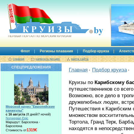
Круизы.by
ПЕРВЫЙ ПОРТАЛ ПО МОРСКИМ КРУИЗАМ
Флот
Регионы плавания
Подбор круиза
Агентст
главная
написать письмо
карта сайта
СПЕЦПРЕДЛОЖЕНИЯ
Главная
Подбор круиза
Круизы по
Карибскому ба
путешественников со всего
Возможно, все дело в троп
дружелюбных людях, встре
Морской круиз "Европейские
Путешествия к Карибским 
каникулы"
множеством восхитительны
с 16 августа
(8 дней/7 ночей)
Norwegian Epic
Тортола, Гранд Терк, Барб
Маршрут: Барселона -
Барселона
находятся в непосредствен
1319€
Стоимость от