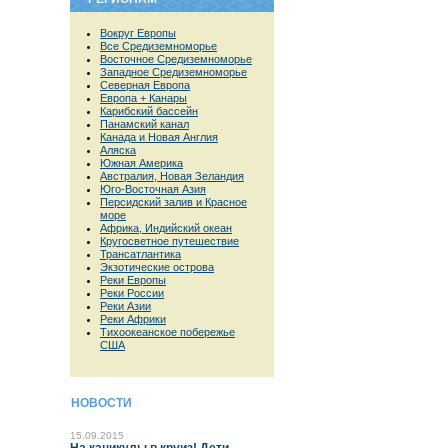
Вокруг Европы
Все Средиземноморье
Восточное Средиземноморье
Западное Средиземноморье
Северная Европа
Европа + Канары
Карибский бассейн
Панамский канал
Канада и Новая Англия
Аляска
Южная Америка
Австралия, Новая Зеландия
Юго-Восточная Азия
Персидский залив и Красное
море
Африка, Индийский океан
Кругосветное путешествие
Трансатлантика
Экзотические острова
Реки Европы
Реки России
Реки Азии
Реки Африки
Тихоокеанское побережье
США
НОВОСТИ
15.09.2015