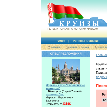
Круизы.by
ПЕРВЫЙ ПОРТАЛ ПО МОРСКИМ КРУИЗАМ
Флот
Регионы плавания
главная
написать письмо
карта с
СПЕЦПРЕДЛОЖЕНИЯ
Главна
Круизы
заканч
Галифа
подроб
Морской круиз "Европейские
Поиск
каникулы"
с 16 августа
(8 дней/7 ночей)
Norwegian Epic
Рег
Маршрут: Барселона -
Барселона
1319€
Стоимость от