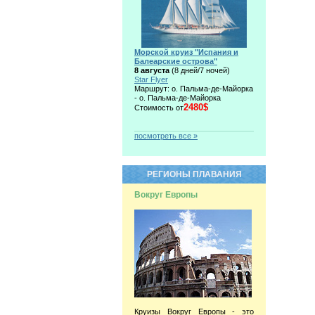
Морской круиз "Испания и
Балеарские острова"
8 августа
(8 дней/7 ночей)
Star Flyer
Маршрут: о. Пальма-де-Майорка
- о. Пальма-де-Майорка
2480$
Стоимость от
посмотреть все »
РЕГИОНЫ ПЛАВАНИЯ
Вокруг Европы
Круизы Вокруг Европы - это