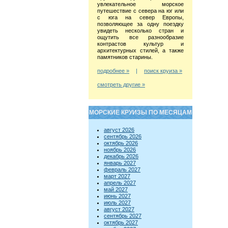
увлекательное морское
путешествие с севера на юг или
с юга на север Европы,
позволяющее за одну поездку
увидеть несколько стран и
ощутить все разнообразие
контрастов культур и
архитектурных стилей, а также
памятников старины.
подробнее »
|
поиск круиза »
смотреть другие »
МОРСКИЕ КРУИЗЫ ПО МЕСЯЦАМ
август 2026
сентябрь 2026
октябрь 2026
ноябрь 2026
декабрь 2026
январь 2027
февраль 2027
март 2027
апрель 2027
май 2027
июнь 2027
июль 2027
август 2027
сентябрь 2027
октябрь 2027