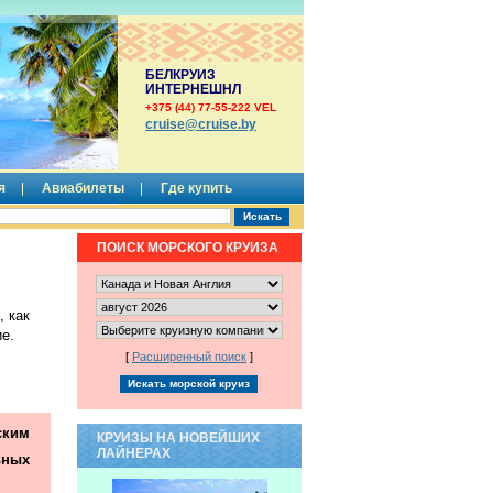
БЕЛКРУИЗ
ИНТЕРНЕШНЛ
+375 (44) 77-55-222 VEL
сruise@cruise.by
я
Авиабилеты
Где купить
ПОИСК МОРСКОГО КРУИЗА
 как
е.
[
Расширенный поиск
]
ким
КРУИЗЫ НА НОВЕЙШИХ
ЛАЙНЕРАХ
ьных