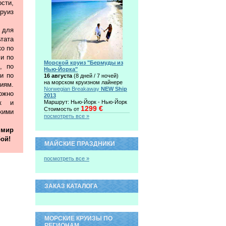
сти,
руиз
 для
тата
ко по
 и по
Морской круиз "Бермуды из
, по
Нью-Йорка"
и по
16 августа
(8 дней / 7 ночей)
на морском круизном лайнере
иям.
Norwegian Breakaway
NEW Ship
жно
2013
ак и
Маршрут: Нью-Йорк - Нью-Йорк
1299 €
Стоимость от
ими
посмотреть все »
 мир
ой!
МАЙСКИЕ ПРАЗДНИКИ
посмотреть все »
ЗАКАЗ КАТАЛОГА
МОРСКИЕ КРУИЗЫ ПО
РЕГИОНАМ