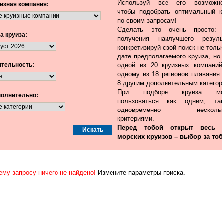
Используй все его возможно
изная компания:
чтобы подобрать оптимальный к
по своим запросам!
Сделать это очень просто:
а круиза:
получения наилучшего резуль
конкретизируй свой поиск не толь
дате предполагаемого круиза, но
тельность:
одной из 20 круизных компаний
одному из 18 регионов плавания 
8 другим дополнительным категор
При подборе круиза мо
олнительно:
пользоваться как одним, т
одновременно нескольк
критериями.
Перед тобой открыт весь
морских круизов – выбор за тоб
ему запросу ничего не найдено!
Измените параметры поиска.