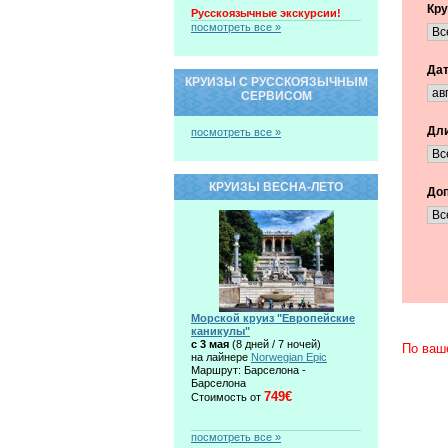
Кру
Русскоязычные экскурсии!
посмотреть все »
Дат
КРУИЗЫ С РУССКОЯЗЫЧНЫМ
СЕРВИСОМ
Дли
посмотреть все »
КРУИЗЫ ВЕСНА-ЛЕТО
Доп
Морской круиз "Европейские
каникулы"
c 3 мая
(8 дней / 7 ночей)
По ваш
на лайнере
Norwegian Epic
Маршрут: Барселона -
Барселона
749€
Стоимость от
посмотреть все »