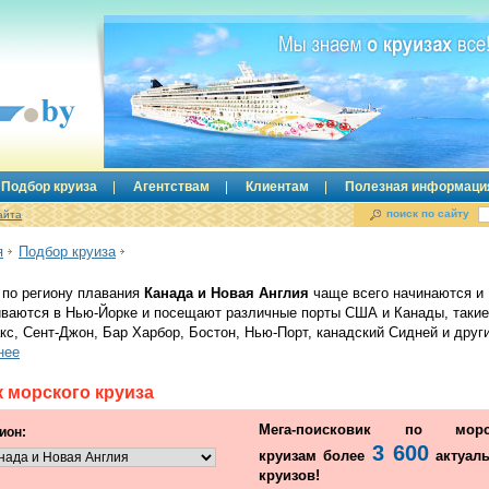
Подбор круиза
Агентствам
Клиентам
Полезная информаци
поиск по сайту
айта
я
Подбор круиза
 по региону плавания
Канада и Новая Англия
чаще всего начинаются и
иваются в Нью-Йорке и посещают различные порты США и Канады, такие,
кс, Сент-Джон, Бар Харбор, Бостон, Нью-Порт, канадский Сидней и други
нее
 морского круиза
Мега-поисковик по морс
ион:
3 600
круизам более
актуал
круизов!