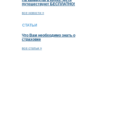
На каникулы в круиз! Дети
путешествуют БЕСПЛАТНО!
все новости »
СТАТЬИ
Что Вам необходимо знать о
страховке
все статьи »