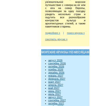
увлекательное морское
путешествие с севера на юг или
с юга на север Европы,
позволяющее за одну поездку
увидеть несколько стран и
ощутить все разнообразие
контрастов культур и
архитектурных стилей, а также
памятников старины.
подробнее »
|
поиск круиза »
смотреть другие »
МОРСКИЕ КРУИЗЫ ПО МЕСЯЦАМ
август 2026
сентябрь 2026
октябрь 2026
ноябрь 2026
декабрь 2026
январь 2027
февраль 2027
март 2027
апрель 2027
май 2027
июнь 2027
июль 2027
август 2027
сентябрь 2027
октябрь 2027