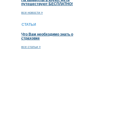
На каникулы в круиз! Дети
путешествуют БЕСПЛАТНО!
все новости »
СТАТЬИ
Что Вам необходимо знать о
страховке
все статьи »