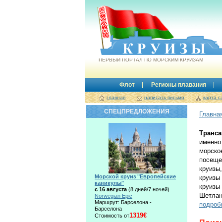
Круизы.by
ПЕРВЫЙ ПОРТАЛ ПО МОРСКИМ КРУИЗАМ
Флот
Регионы плавания
главная
написать письмо
карта с
СПЕЦПРЕДЛОЖЕНИЯ
Главна
Транса
именно
морско
посеще
круизы
Морской круиз "Европейские
круизы
каникулы"
круизы
с 16 августа
(8 дней/7 ночей)
Шетлан
Norwegian Epic
Маршрут: Барселона -
подроб
Барселона
1319€
Стоимость от