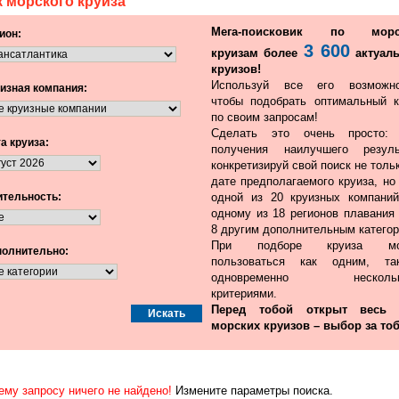
 морского круиза
Мега-поисковик по морс
ион:
3 600
круизам более
актуал
круизов!
Используй все его возможно
изная компания:
чтобы подобрать оптимальный к
по своим запросам!
Сделать это очень просто:
а круиза:
получения наилучшего резуль
конкретизируй свой поиск не толь
дате предполагаемого круиза, но
тельность:
одной из 20 круизных компаний
одному из 18 регионов плавания 
8 другим дополнительным категор
При подборе круиза мо
олнительно:
пользоваться как одним, т
одновременно нескольк
критериями.
Перед тобой открыт весь
морских круизов – выбор за тоб
ему запросу ничего не найдено!
Измените параметры поиска.