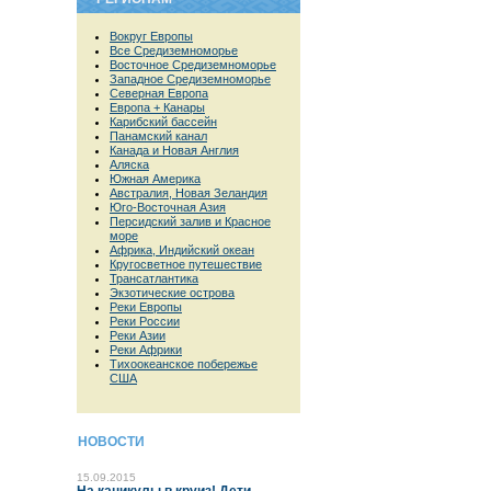
Вокруг Европы
Все Средиземноморье
Восточное Средиземноморье
Западное Средиземноморье
Северная Европа
Европа + Канары
Карибский бассейн
Панамский канал
Канада и Новая Англия
Аляска
Южная Америка
Австралия, Новая Зеландия
Юго-Восточная Азия
Персидский залив и Красное
море
Африка, Индийский океан
Кругосветное путешествие
Трансатлантика
Экзотические острова
Реки Европы
Реки России
Реки Азии
Реки Африки
Тихоокеанское побережье
США
НОВОСТИ
15.09.2015