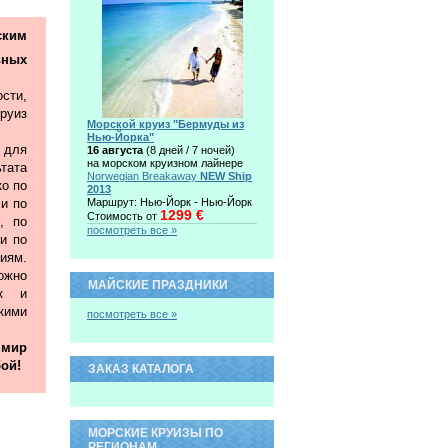
ким
ьных
сти,
руиз
Морской круиз "Бермуды из
Нью-Йорка"
 для
16 августа
(8 дней / 7 ночей)
на морском круизном лайнере
тата
Norwegian Breakaway
NEW Ship
ко по
2013
 и по
Маршрут: Нью-Йорк - Нью-Йорк
1299 €
Стоимость от
, по
посмотреть все »
и по
иям.
жно
МАЙСКИЕ ПРАЗДНИКИ
ак и
ими
посмотреть все »
 мир
ой!
ЗАКАЗ КАТАЛОГА
МОРСКИЕ КРУИЗЫ ПО
РЕГИОНАМ