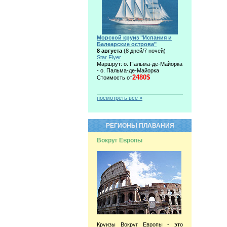
Морской круиз "Испания и
Балеарские острова"
8 августа
(8 дней/7 ночей)
Star Flyer
Маршрут: о. Пальма-де-Майорка
- о. Пальма-де-Майорка
2480$
Стоимость от
посмотреть все »
РЕГИОНЫ ПЛАВАНИЯ
Вокруг Европы
Круизы Вокруг Европы - это