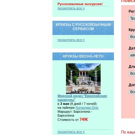
Поиск
Русскоязычные экскурсии!
посмотреть все »
Рег
КРУИЗЫ С РУССКОЯЗЫЧНЫМ
СЕРВИСОМ
Кру
посмотреть все »
Дат
КРУИЗЫ ВЕСНА-ЛЕТО
Дли
Доп
Морской круиз "Европейские
каникулы"
c 3 мая
(8 дней / 7 ночей)
на лайнере
Norwegian Epic
Маршрут: Барселона -
Барселона
749€
Стоимость от
посмотреть все »
По ваш