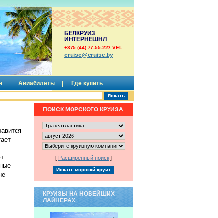
БЕЛКРУИЗ
ИНТЕРНЕШНЛ
+375 (44) 77-55-222 VEL
сruise@cruise.by
я
Авиабилеты
Где купить
ПОИСК МОРСКОГО КРУИЗА
равится
тает
ют
[
Расширенный поиск
]
чные
ые
КРУИЗЫ НА НОВЕЙШИХ
ЛАЙНЕРАХ