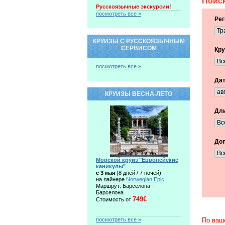
Поиск
Русскоязычные экскурсии!
посмотреть все »
Рег
КРУИЗЫ С РУССКОЯЗЫЧНЫМ
СЕРВИСОМ
Кру
посмотреть все »
Дат
КРУИЗЫ ВЕСНА-ЛЕТО
Дли
Доп
Морской круиз "Европейские
каникулы"
c 3 мая
(8 дней / 7 ночей)
на лайнере
Norwegian Epic
Маршрут: Барселона -
Барселона
749€
Стоимость от
посмотреть все »
По ваш