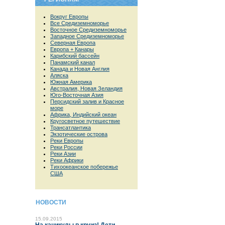
Вокруг Европы
Все Средиземноморье
Восточное Средиземноморье
Западное Средиземноморье
Северная Европа
Европа + Канары
Карибский бассейн
Панамский канал
Канада и Новая Англия
Аляска
Южная Америка
Австралия, Новая Зеландия
Юго-Восточная Азия
Персидский залив и Красное
море
Африка, Индийский океан
Кругосветное путешествие
Трансатлантика
Экзотические острова
Реки Европы
Реки России
Реки Азии
Реки Африки
Тихоокеанское побережье
США
НОВОСТИ
15.09.2015