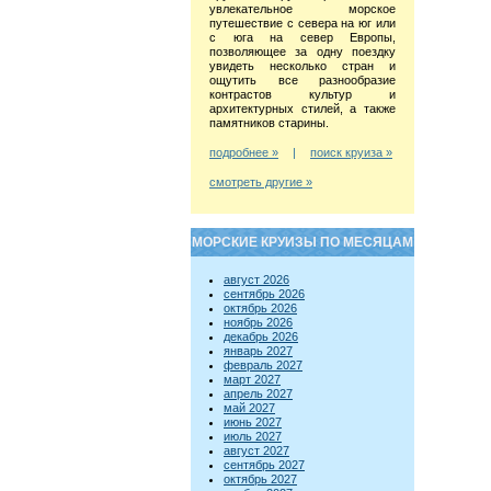
увлекательное морское
путешествие с севера на юг или
с юга на север Европы,
позволяющее за одну поездку
увидеть несколько стран и
ощутить все разнообразие
контрастов культур и
архитектурных стилей, а также
памятников старины.
подробнее »
|
поиск круиза »
смотреть другие »
МОРСКИЕ КРУИЗЫ ПО МЕСЯЦАМ
август 2026
сентябрь 2026
октябрь 2026
ноябрь 2026
декабрь 2026
январь 2027
февраль 2027
март 2027
апрель 2027
май 2027
июнь 2027
июль 2027
август 2027
сентябрь 2027
октябрь 2027