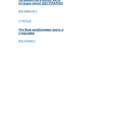
На каникулы в круиз! Дети
путешествуют БЕСПЛАТНО!
все новости »
СТАТЬИ
Что Вам необходимо знать о
страховке
все статьи »