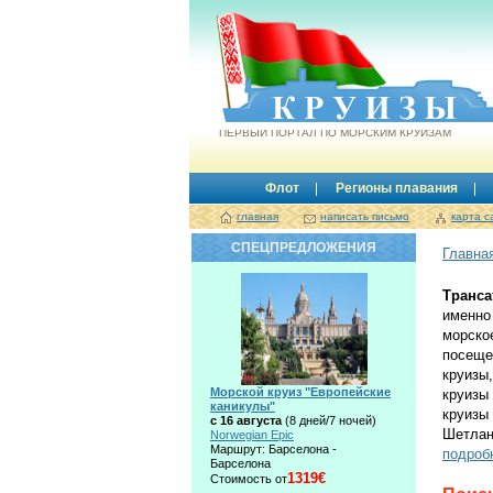
Круизы.by
ПЕРВЫЙ ПОРТАЛ ПО МОРСКИМ КРУИЗАМ
Флот
Регионы плавания
главная
написать письмо
карта с
СПЕЦПРЕДЛОЖЕНИЯ
Главна
Транса
именно
морско
посеще
круизы
Морской круиз "Европейские
круизы
каникулы"
круизы
с 16 августа
(8 дней/7 ночей)
Шетлан
Norwegian Epic
Маршрут: Барселона -
подроб
Барселона
1319€
Стоимость от