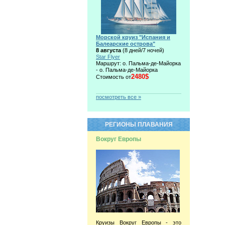
Морской круиз "Испания и
Балеарские острова"
8 августа
(8 дней/7 ночей)
Star Flyer
Маршрут: о. Пальма-де-Майорка
- о. Пальма-де-Майорка
2480$
Стоимость от
посмотреть все »
РЕГИОНЫ ПЛАВАНИЯ
Вокруг Европы
Круизы Вокруг Европы - это