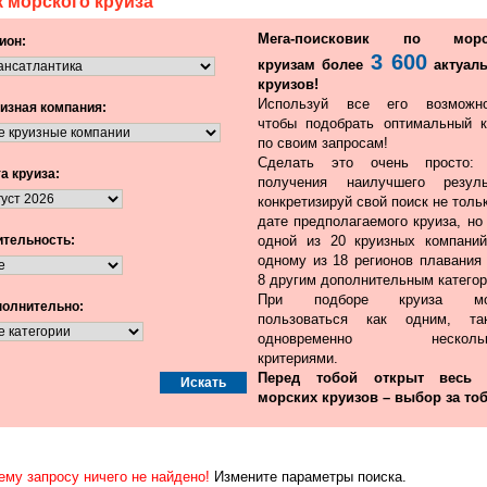
 морского круиза
Мега-поисковик по морс
ион:
3 600
круизам более
актуал
круизов!
Используй все его возможно
изная компания:
чтобы подобрать оптимальный к
по своим запросам!
Сделать это очень просто:
а круиза:
получения наилучшего резуль
конкретизируй свой поиск не толь
дате предполагаемого круиза, но
тельность:
одной из 20 круизных компаний
одному из 18 регионов плавания 
8 другим дополнительным категор
При подборе круиза мо
олнительно:
пользоваться как одним, т
одновременно нескольк
критериями.
Перед тобой открыт весь
морских круизов – выбор за тоб
ему запросу ничего не найдено!
Измените параметры поиска.