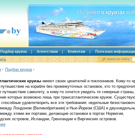
Подбор круиза
Агентствам
Клиентам
Полезная информаци
поиск по сайту
айта
я
Подбор круиза
тлантические круизы
имеют своих ценителей и поклонников. Кому-то н
 путешествие на корабле без промежуточных остановок, кто то предпочи
е путешествие самолету, а кому-то хочется увидеть те северные страны,
ние которых возможно лишь при трансатлантическом круизе. Существу
, способные удовлетворить все эти требования: недельные безостаново
 между Лондоном (Великобритания) и Нью-Йорком (США) и двухнедельн
 между этими же портами, делающие остановки в портах Норвегии,
дских островов, Исландии, Гренландии и Виргинских островов.
нее