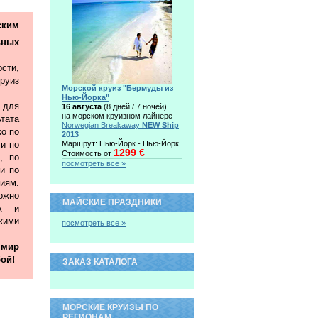
ким
ьных
сти,
руиз
Морской круиз "Бермуды из
Нью-Йорка"
 для
16 августа
(8 дней / 7 ночей)
на морском круизном лайнере
тата
Norwegian Breakaway
NEW Ship
ко по
2013
 и по
Маршрут: Нью-Йорк - Нью-Йорк
1299 €
Стоимость от
, по
посмотреть все »
и по
иям.
жно
МАЙСКИЕ ПРАЗДНИКИ
ак и
ими
посмотреть все »
 мир
ой!
ЗАКАЗ КАТАЛОГА
МОРСКИЕ КРУИЗЫ ПО
РЕГИОНАМ