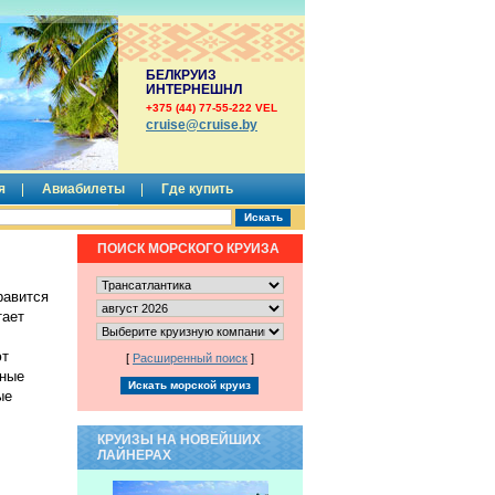
БЕЛКРУИЗ
ИНТЕРНЕШНЛ
+375 (44) 77-55-222 VEL
сruise@cruise.by
я
Авиабилеты
Где купить
ПОИСК МОРСКОГО КРУИЗА
равится
тает
ют
[
Расширенный поиск
]
чные
ые
КРУИЗЫ НА НОВЕЙШИХ
ЛАЙНЕРАХ