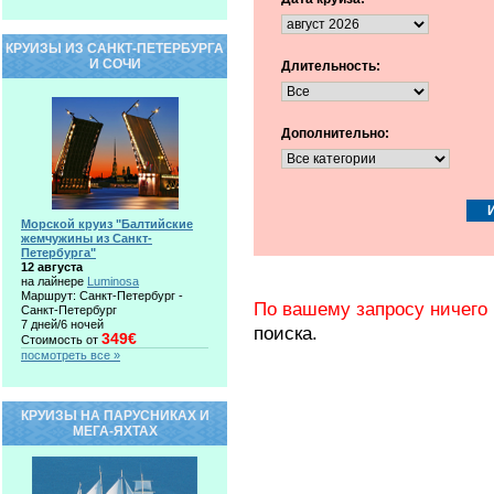
КРУИЗЫ ИЗ САНКТ-ПЕТЕРБУРГА
И СОЧИ
Длительность:
Дополнительно:
Морской круиз "Балтийские
жемчужины из Санкт-
Петербурга"
12 августа
на лайнере
Luminosa
Маршрут: Санкт-Петербург -
По вашему запросу ничего 
Санкт-Петербург
7 дней/6 ночей
поиска.
349€
Стоимость от
посмотреть все »
КРУИЗЫ НА ПАРУСНИКАХ И
МЕГА-ЯХТАХ