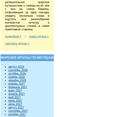
увлекательное морское
путешествие с севера на юг или
с юга на север Европы,
позволяющее за одну поездку
увидеть несколько стран и
ощутить все разнообразие
контрастов культур и
архитектурных стилей, а также
памятников старины.
подробнее »
|
поиск круиза »
смотреть другие »
МОРСКИЕ КРУИЗЫ ПО МЕСЯЦАМ
август 2026
сентябрь 2026
октябрь 2026
ноябрь 2026
декабрь 2026
январь 2027
февраль 2027
март 2027
апрель 2027
май 2027
июнь 2027
июль 2027
август 2027
сентябрь 2027
октябрь 2027