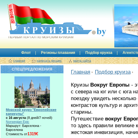
Круизы.by
ПЕРВЫЙ ПОРТАЛ ПО МОРСКИМ КРУИЗАМ
Флот
Регионы плавания
Подбор круиза
Агентст
главная
написать письмо
карта сайта
СПЕЦПРЕДЛОЖЕНИЯ
Главная
Подбор круиза
Круизы
Вокруг Европы
- э
с севера на юг или с юга 
поездку увидеть несколько
контрастов культур и архи
Морской круиз "Европейские
старины.
каникулы"
Путешествие
вокруг Евро
с 16 августа
(8 дней/7 ночей)
Norwegian Epic
то здесь правили великие 
Маршрут: Барселона -
Барселона
жестокая инквизиция, начи
1319€
Стоимость от