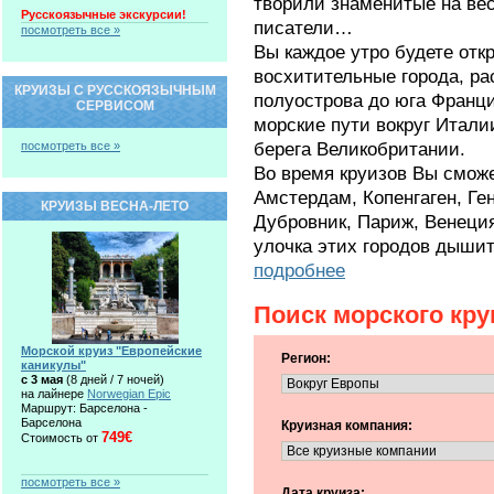
творили знаменитые на вес
Русскоязычные экскурсии!
писатели…
посмотреть все »
Вы каждое утро будете откр
восхитительные города, р
КРУИЗЫ С РУССКОЯЗЫЧНЫМ
полуострова до юга Франц
СЕРВИСОМ
морские пути вокруг Итали
берега Великобритании.
посмотреть все »
Во время круизов Вы сможет
Амстердам, Копенгаген, Ге
КРУИЗЫ ВЕСНА-ЛЕТО
Дубровник, Париж, Венеци
улочка этих городов дышит
подробнее
Поиск морского кру
Морской круиз "Европейские
Регион:
каникулы"
c 3 мая
(8 дней / 7 ночей)
на лайнере
Norwegian Epic
Маршрут: Барселона -
Барселона
Круизная компания:
749€
Стоимость от
посмотреть все »
Дата круиза: