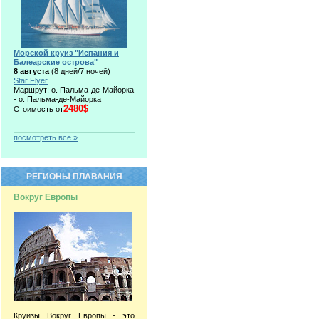
Морской круиз "Испания и
Балеарские острова"
8 августа
(8 дней/7 ночей)
Star Flyer
Маршрут: о. Пальма-де-Майорка
- о. Пальма-де-Майорка
2480$
Стоимость от
посмотреть все »
РЕГИОНЫ ПЛАВАНИЯ
Вокруг Европы
Круизы Вокруг Европы - это