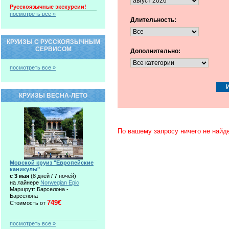
Русскоязычные экскурсии!
посмотреть все »
Длительность:
КРУИЗЫ С РУССКОЯЗЫЧНЫМ
СЕРВИСОМ
Дополнительно:
посмотреть все »
КРУИЗЫ ВЕСНА-ЛЕТО
По вашему запросу ничего не найд
Морской круиз "Европейские
каникулы"
c 3 мая
(8 дней / 7 ночей)
на лайнере
Norwegian Epic
Маршрут: Барселона -
Барселона
749€
Стоимость от
посмотреть все »