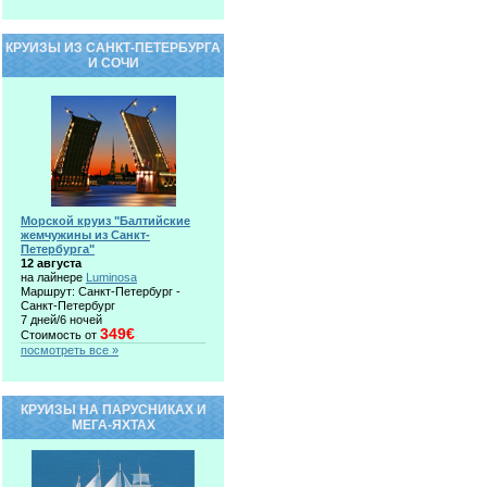
КРУИЗЫ ИЗ САНКТ-ПЕТЕРБУРГА
И СОЧИ
Морской круиз "Балтийские
жемчужины из Санкт-
Петербурга"
12 августа
на лайнере
Luminosa
Маршрут: Санкт-Петербург -
Санкт-Петербург
7 дней/6 ночей
349€
Стоимость от
посмотреть все »
КРУИЗЫ НА ПАРУСНИКАХ И
МЕГА-ЯХТАХ