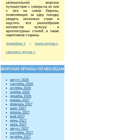
увлекательное морское
путешествие с севера на юг или
с юга на север Европы,
позволяющее за одну поездку
увидеть несколько стран и
ощутить все разнообразие
контрастов культур и
архитектурных стилей, а также
памятников старины.
подробнее »
|
поиск круиза »
смотреть другие »
МОРСКИЕ КРУИЗЫ ПО МЕСЯЦАМ
август 2026
сентябрь 2026
октябрь 2026
ноябрь 2026
декабрь 2026
январь 2027
февраль 2027
март 2027
апрель 2027
май 2027
июнь 2027
июль 2027
август 2027
сентябрь 2027
октябрь 2027