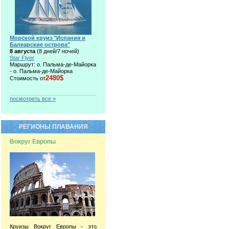
Морской круиз "Испания и
Балеарские острова"
8 августа
(8 дней/7 ночей)
Star Flyer
Маршрут: о. Пальма-де-Майорка
- о. Пальма-де-Майорка
2480$
Стоимость от
посмотреть все »
РЕГИОНЫ ПЛАВАНИЯ
Вокруг Европы
Круизы Вокруг Европы - это