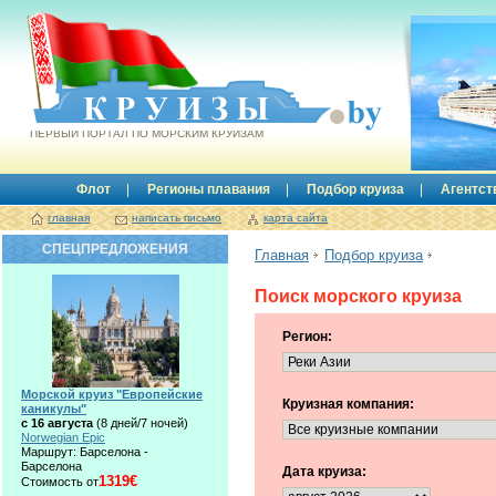
Круизы.by
ПЕРВЫЙ ПОРТАЛ ПО МОРСКИМ КРУИЗАМ
Флот
Регионы плавания
Подбор круиза
Агентст
главная
написать письмо
карта сайта
СПЕЦПРЕДЛОЖЕНИЯ
Главная
Подбор круиза
Поиск морского круиза
Регион:
Морской круиз "Европейские
Круизная компания:
каникулы"
с 16 августа
(8 дней/7 ночей)
Norwegian Epic
Маршрут: Барселона -
Барселона
Дата круиза:
1319€
Стоимость от