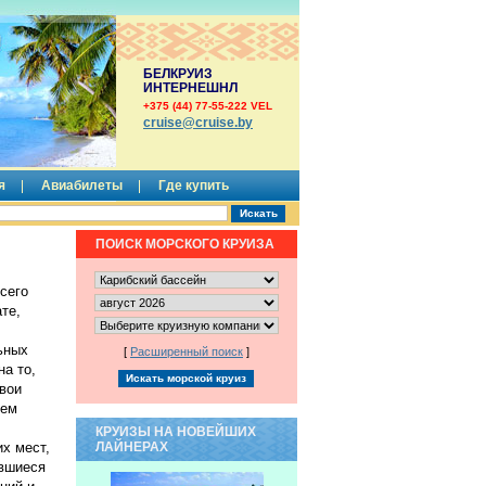
БЕЛКРУИЗ
ИНТЕРНЕШНЛ
+375 (44) 77-55-222 VEL
сruise@cruise.by
я
Авиабилеты
Где купить
ПОИСК МОРСКОГО КРУИЗА
сего
те,
ьных
[
Расширенный поиск
]
на то,
свои
ием
КРУИЗЫ НА НОВЕЙШИХ
их мест,
ЛАЙНЕРАХ
ившиеся