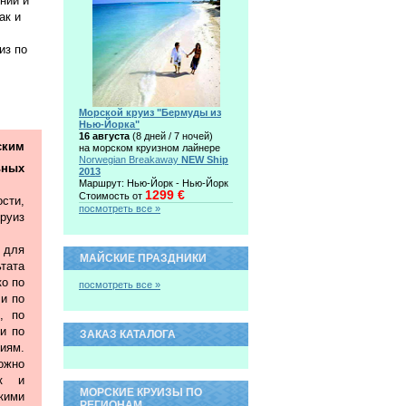
ний и
ак и
из по
Морской круиз "Бермуды из
Нью-Йорка"
16 августа
(8 дней / 7 ночей)
ким
на морском круизном лайнере
Norwegian Breakaway
NEW Ship
ьных
2013
Маршрут: Нью-Йорк - Нью-Йорк
1299 €
Стоимость от
сти,
посмотреть все »
руиз
 для
МАЙСКИЕ ПРАЗДНИКИ
тата
ко по
посмотреть все »
 и по
, по
и по
ЗАКАЗ КАТАЛОГА
иям.
жно
ак и
МОРСКИЕ КРУИЗЫ ПО
ими
РЕГИОНАМ