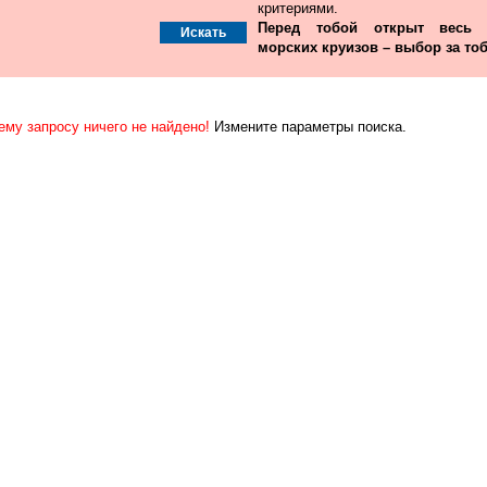
критериями.
Перед тобой открыт весь
морских круизов – выбор за тоб
ему запросу ничего не найдено!
Измените параметры поиска.