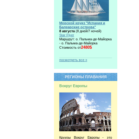
Морской круиз "Испания и
Балеарские острова"
8 августа
(8 дней/7 ночей)
Star Flyer
Маршрут: о. Пальма-де-Майорка
- о. Пальма-де-Майорка
2480$
Стоимость от
посмотреть все »
РЕГИОНЫ ПЛАВАНИЯ
Вокруг Европы
Круизы Вокруг Европы - это