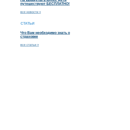
На каникулы в круиз! Дети
путешествуют БЕСПЛАТНО!
все новости »
СТАТЬИ
Что Вам необходимо знать о
страховке
все статьи »