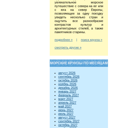
увлекательное морское
путешествие с севера на юг или
с юга на север Европы,
позволяющее за одну поездку
увидеть несколько стран и
ощутить все разнообразие
контрастов культур и
архитектурных стилей, а также
памятников старины.
подробнее »
|
поиск круиза »
смотреть другие »
МОРСКИЕ КРУИЗЫ ПО МЕСЯЦАМ
август 2026
сентябрь 2026
октябрь 2026
ноябрь 2026
декабрь 2026
январь 2027
февраль 2027
март 2027
апрель 2027
май 2027
июнь 2027
июль 2027
август 2027
сентябрь 2027
октябрь 2027