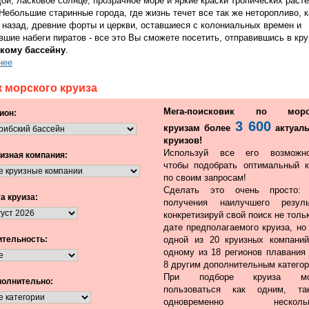
ой, ласковое солнце, прозрачное море и яркие краски тропических расте
ебольшие старинные города, где жизнь течет все так же неторопливо, к
т назад, древние форты и церкви, оставшиеся с колониальных времен и
шие набеги пиратов - все это Вы сможете посетить, отправившись в кру
кому бассейну
.
нее
 морского круиза
Мега-поисковик по морс
ион:
3 600
круизам более
актуал
круизов!
Используй все его возможно
изная компания:
чтобы подобрать оптимальный к
по своим запросам!
Сделать это очень просто:
а круиза:
получения наилучшего резуль
конкретизируй свой поиск не толь
дате предполагаемого круиза, но
тельность:
одной из 20 круизных компаний
одному из 18 регионов плавания 
8 другим дополнительным категор
При подборе круиза мо
олнительно:
пользоваться как одним, т
одновременно нескольк