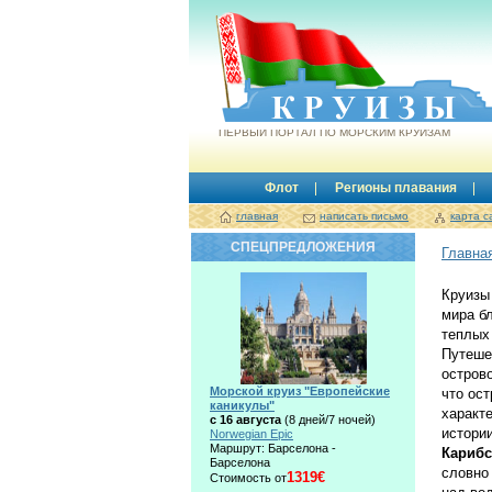
Круизы.by
ПЕРВЫЙ ПОРТАЛ ПО МОРСКИМ КРУИЗАМ
Флот
Регионы плавания
главная
написать письмо
карта с
СПЕЦПРЕДЛОЖЕНИЯ
Главна
Круизы
мира б
теплых
Путеше
остров
Морской круиз "Европейские
что ост
каникулы"
характ
с 16 августа
(8 дней/7 ночей)
истории
Norwegian Epic
Маршрут: Барселона -
Карибс
Барселона
словно
1319€
Стоимость от