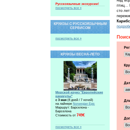
над вод
Русскоязычные экскурсии!
птиц… Н
посмотреть все »
сто ле
пережив
Карибс
КРУИЗЫ С РУССКОЯЗЫЧНЫМ
подроб
СЕРВИСОМ
Поиск
посмотреть все »
Рег
КРУИЗЫ ВЕСНА-ЛЕТО
Кру
Дат
Морской круиз "Европейские
каникулы"
c 3 мая
(8 дней / 7 ночей)
Дли
на лайнере
Norwegian Epic
Маршрут: Барселона -
Барселона
749€
Стоимость от
Доп
посмотреть все »