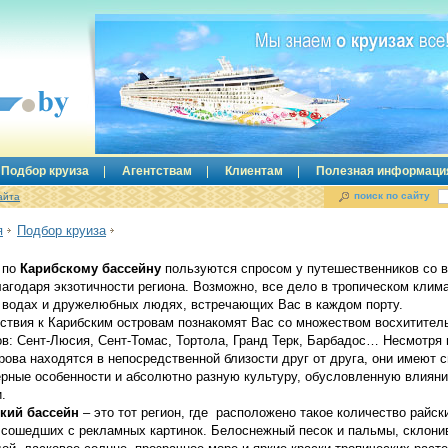
Подбор круиза
Агентствам
Клиентам
Полезная информаци
поиск по сайту
айта
я
Подбор круиза
 по
Карибскому бассейну
пользуются спросом у путешественников со в
лагодаря экзотичности региона. Возможно, все дело в тропическом клима
 водах и дружелюбных людях, встречающих Вас в каждом порту.
ствия к Карибским островам познакомят Вас со множеством восхитител
ов: Сент-Люсия, Сент-Томас, Тортола, Гранд Терк, Барбадос… Несмотря 
рова находятся в непосредственной близости друг от друга, они имеют 
ерные особенности и абсолютно разную культуру, обусловленную влиян
.
кий бассейн
– это тот регион, где расположено такое количество райск
 сошедших с рекламных картинок. Белоснежный песок и пальмы, склон