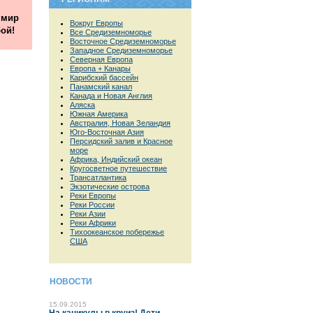
 мир
Вокруг Европы
ой!
Все Средиземноморье
Восточное Средиземноморье
Западное Средиземноморье
Северная Европа
Европа + Канары
Карибский бассейн
Панамский канал
Канада и Новая Англия
Аляска
Южная Америка
Австралия, Новая Зеландия
Юго-Восточная Азия
Персидский залив и Красное
море
Африка, Индийский океан
Кругосветное путешествие
Трансатлантика
Экзотические острова
Реки Европы
Реки России
Реки Азии
Реки Африки
Тихоокеанское побережье
США
НОВОСТИ
15.09.2015