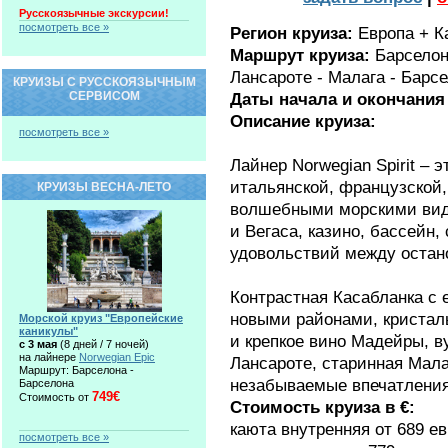
Русскоязычные экскурсии!
посмотреть все »
Регион круиза:
Европа + К
Маршрут круиза:
Барселон
Лансароте - Малага - Барс
КРУИЗЫ С РУССКОЯЗЫЧНЫМ
СЕРВИСОМ
Даты начала и окончания
Описание круиза:
посмотреть все »
Лайнер Norwegian Spirit – 
итальянской, французской,
КРУИЗЫ ВЕСНА-ЛЕТО
волшебными морскими вид
и Вегаса, казино, бассейн,
удовольствий между остан
Контрастная Касабланка с
новыми районами, кристал
Морской круиз "Европейские
каникулы"
и крепкое вино Мадейры, в
c 3 мая
(8 дней / 7 ночей)
на лайнере
Norwegian Epic
Лансароте, старинная Мала
Маршрут: Барселона -
незабываемые впечатления
Барселона
749€
Стоимость от
Стоимость круиза в €:
каюта внутренняя от 689 е
посмотреть все »