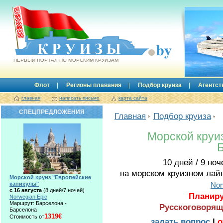
Круизы.by
ПЕРВЫЙ ПОРТАЛ ПО МОРСКИМ КРУИЗАМ
Флот
Регионы плавания
Подбор круиза
Агентст
главная
написать письмо
карта сайта
СПЕЦПРЕДЛОЖЕНИЯ
Главная
Подбор круиза
Морской круиз
10 дней / 9 ноч
на морском круизном лай
Морской круиз "Европейские
каникулы"
Nor
с 16 августа
(8 дней/7 ночей)
Планиру
Norwegian Epic
Маршрут: Барселона -
Русскоговорящ
Барселона
1319€
Стоимость от
задать вопрос
|
о