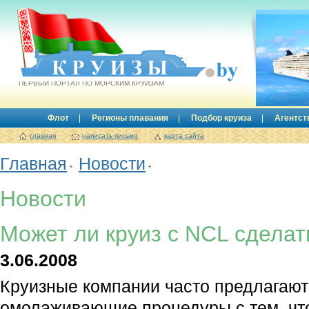
Круизы.by
ПЕРВЫЙ ПОРТАЛ ПО МОРСКИМ КРУИЗАМ
Флот
Регионы плавания
Подбор круиза
Агентст
главная
написать письмо
карта сайта
Главная
Новости
Новости
Может ли круиз с NCL сдела
3.06.2008
Круизные компании часто предлагаю
омолаживающие процедуры с тем, чт