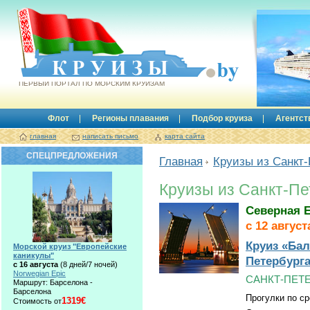
Круизы.by
ПЕРВЫЙ ПОРТАЛ ПО МОРСКИМ КРУИЗАМ
Флот
Регионы плавания
Подбор круиза
Агентст
главная
написать письмо
карта сайта
СПЕЦПРЕДЛОЖЕНИЯ
Главная
Круизы из Санкт-
Круизы из Санкт-Пе
Северная 
с 12 август
Круиз «Ба
Морской круиз "Европейские
каникулы"
Петербург
с 16 августа
(8 дней/7 ночей)
Norwegian Epic
САНКТ-ПЕТЕ
Маршрут: Барселона -
Барселона
Прогулки по с
1319€
Стоимость от