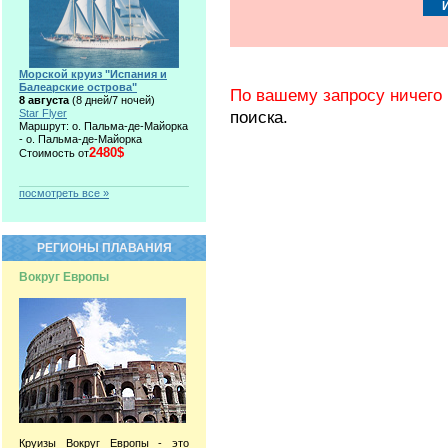
Морской круиз "Испания и
Балеарские острова"
По вашему запросу ничего 
8 августа
(8 дней/7 ночей)
Star Flyer
поиска.
Маршрут: о. Пальма-де-Майорка
- о. Пальма-де-Майорка
2480$
Стоимость от
посмотреть все »
РЕГИОНЫ ПЛАВАНИЯ
Вокруг Европы
Круизы Вокруг Европы - это