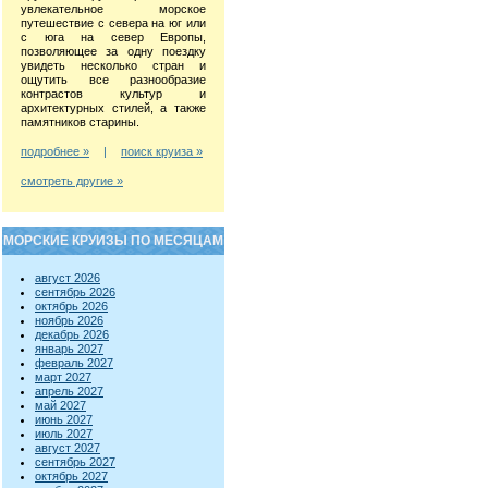
увлекательное морское
путешествие с севера на юг или
с юга на север Европы,
позволяющее за одну поездку
увидеть несколько стран и
ощутить все разнообразие
контрастов культур и
архитектурных стилей, а также
памятников старины.
подробнее »
|
поиск круиза »
смотреть другие »
МОРСКИЕ КРУИЗЫ ПО МЕСЯЦАМ
август 2026
сентябрь 2026
октябрь 2026
ноябрь 2026
декабрь 2026
январь 2027
февраль 2027
март 2027
апрель 2027
май 2027
июнь 2027
июль 2027
август 2027
сентябрь 2027
октябрь 2027