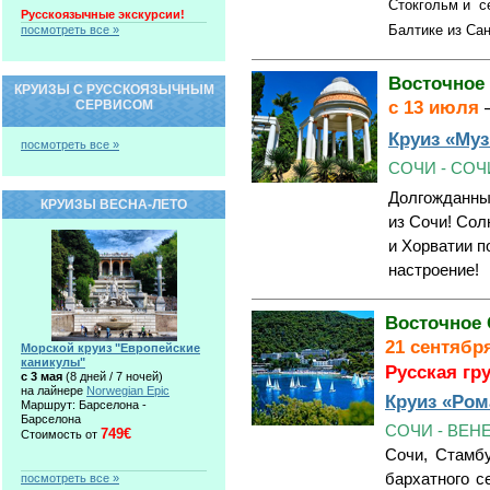
Стокгольм и се
Русскоязычные экскурсии!
Балтике из Сан
посмотреть все »
Восточное
КРУИЗЫ С РУССКОЯЗЫЧНЫМ
с 13
июля
СЕРВИСОМ
Круиз «Му
посмотреть все »
СОЧИ - СОЧ
Долгожданны
КРУИЗЫ ВЕСНА-ЛЕТО
из Сочи! Сол
и Хорватии п
настроение!
Восточное
21 сентябр
Морской круиз "Европейские
каникулы"
Русская гр
c 3 мая
(8 дней / 7 ночей)
на лайнере
Norwegian Epic
Круиз «Ро
Маршрут: Барселона -
Барселона
СОЧИ
- ВЕН
749€
Стоимость от
Сочи, Стамбу
бархатного с
посмотреть все »