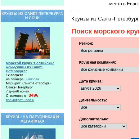
место в Евро
КРУИЗЫ ИЗ САНКТ-ПЕТЕРБУРГА
Круизы из Санкт-Петербург
И СОЧИ
Поиск морского кру
Регион:
Круизная компания:
Морской круиз "Балтийские
жемчужины из Санкт-
Петербурга"
12 августа
на лайнере
Luminosa
Дата круиза:
Маршрут: Санкт-Петербург -
Санкт-Петербург
7 дней/6 ночей
349€
Стоимость от
посмотреть все »
Длительность:
КРУИЗЫ НА ПАРУСНИКАХ И
Дополнительно:
МЕГА-ЯХТАХ