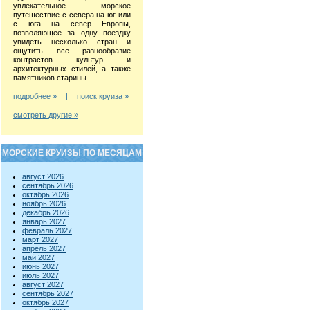
увлекательное морское
путешествие с севера на юг или
с юга на север Европы,
позволяющее за одну поездку
увидеть несколько стран и
ощутить все разнообразие
контрастов культур и
архитектурных стилей, а также
памятников старины.
подробнее »
|
поиск круиза »
смотреть другие »
МОРСКИЕ КРУИЗЫ ПО МЕСЯЦАМ
август 2026
сентябрь 2026
октябрь 2026
ноябрь 2026
декабрь 2026
январь 2027
февраль 2027
март 2027
апрель 2027
май 2027
июнь 2027
июль 2027
август 2027
сентябрь 2027
октябрь 2027