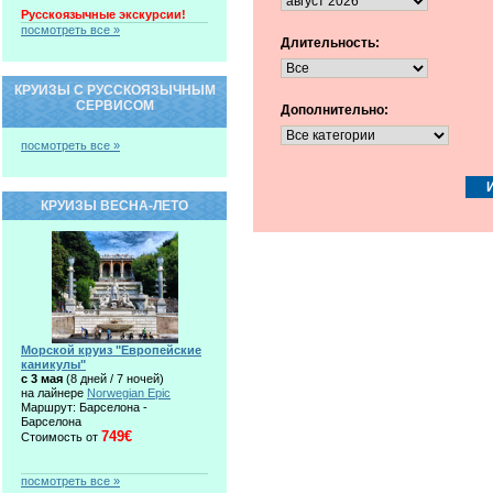
Русскоязычные экскурсии!
посмотреть все »
Длительность:
КРУИЗЫ С РУССКОЯЗЫЧНЫМ
СЕРВИСОМ
Дополнительно:
посмотреть все »
КРУИЗЫ ВЕСНА-ЛЕТО
Морской круиз "Европейские
каникулы"
c 3 мая
(8 дней / 7 ночей)
на лайнере
Norwegian Epic
Маршрут: Барселона -
Барселона
749€
Стоимость от
посмотреть все »