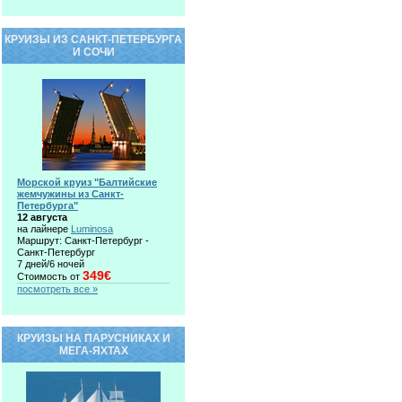
КРУИЗЫ ИЗ САНКТ-ПЕТЕРБУРГА
И СОЧИ
Морской круиз "Балтийские
жемчужины из Санкт-
Петербурга"
12 августа
на лайнере
Luminosa
Маршрут: Санкт-Петербург -
Санкт-Петербург
7 дней/6 ночей
349€
Стоимость от
посмотреть все »
КРУИЗЫ НА ПАРУСНИКАХ И
МЕГА-ЯХТАХ