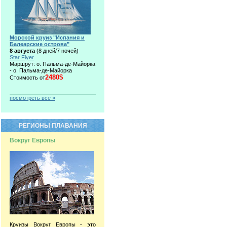
Морской круиз "Испания и
Балеарские острова"
8 августа
(8 дней/7 ночей)
Star Flyer
Маршрут: о. Пальма-де-Майорка
- о. Пальма-де-Майорка
2480$
Стоимость от
посмотреть все »
РЕГИОНЫ ПЛАВАНИЯ
Вокруг Европы
Круизы Вокруг Европы - это