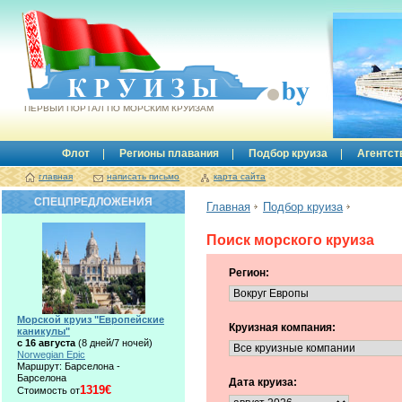
Круизы.by
ПЕРВЫЙ ПОРТАЛ ПО МОРСКИМ КРУИЗАМ
Флот
Регионы плавания
Подбор круиза
Агентст
главная
написать письмо
карта сайта
СПЕЦПРЕДЛОЖЕНИЯ
Главная
Подбор круиза
Поиск морского круиза
Регион:
Морской круиз "Европейские
Круизная компания:
каникулы"
с 16 августа
(8 дней/7 ночей)
Norwegian Epic
Маршрут: Барселона -
Барселона
Дата круиза:
1319€
Стоимость от