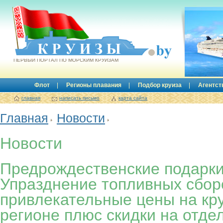
Круизы.by
ПЕРВЫЙ ПОРТАЛ ПО МОРСКИМ КРУИЗАМ
Флот
Регионы плавания
Подбор круиза
Агентст
главная
написать письмо
карта сайта
Главная
Новости
Новости
Предрождественские подарки
Упразднение топливных сбор
привлекательные цены на кр
регионе плюс скидки на отде