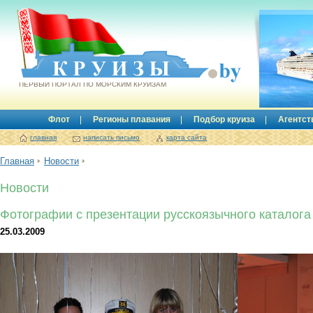
Круизы.by
ПЕРВЫЙ ПОРТАЛ ПО МОРСКИМ КРУИЗАМ
Флот
Регионы плавания
Подбор круиза
Агентст
главная
написать письмо
карта сайта
Главная
Новости
Новости
Фотографии с презентации русскоязычного каталог
25.03.2009