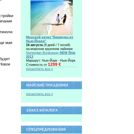
стройки
омпания
тиноли.
Морской круиз "Бермуды из
Нью-Йорка"
нце мая
16 августа
(8 дней / 7 ночей)
на морском круизном лайнере
Norwegian Breakaway
NEW Ship
2013
будет
Маршрут: Нью-Йорк - Нью-Йорк
 Новое
1299 €
Стоимость от
посмотреть все »
МАЙСКИЕ ПРАЗДНИКИ
посмотреть все »
ЗАКАЗ КАТАЛОГА
СПЕЦПРЕДЛОЖЕНИЯ