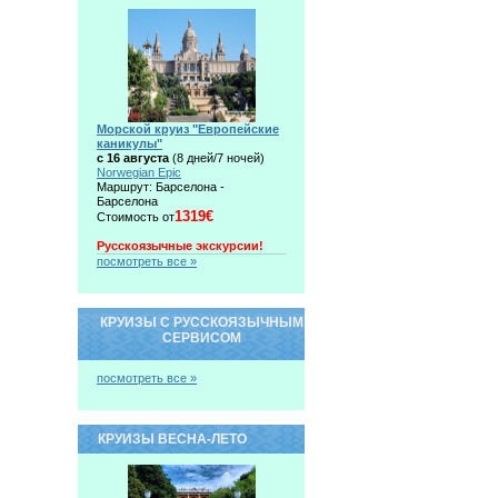
Морской круиз "Европейские
каникулы"
с 16 августа
(8 дней/7 ночей)
Norwegian Epic
Маршрут: Барселона -
Барселона
1319€
Стоимость от
Русскоязычные экскурсии!
посмотреть все »
КРУИЗЫ С РУССКОЯЗЫЧНЫМ
СЕРВИСОМ
посмотреть все »
КРУИЗЫ ВЕСНА-ЛЕТО