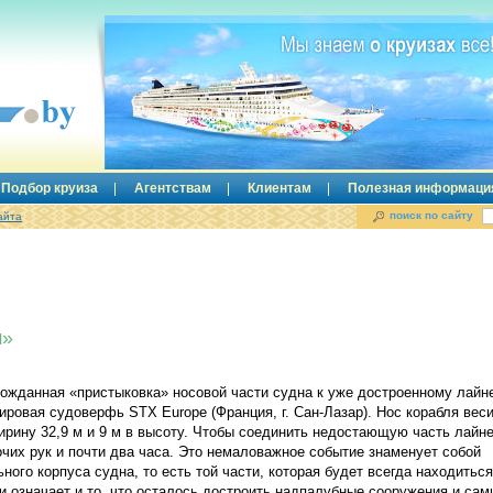
Подбор круиза
Агентствам
Клиентам
Полезная информаци
поиск по сайту
айта
м»
гожданная «пристыковка» носовой части судна к уже достроенному лайн
ировая судоверфь STX Europe (Франция, г. Сан-Лазар). Нос корабля веси
ширину 32,9 м и 9 м в высоту. Чтобы соединить недостающую часть лайне
чих рук и почти два часа. Это немаловажное событие знаменует собой
ного корпуса судна, то есть той части, которая будет всегда находитьс
и означает и то, что осталось достроить надпалубные сооружения и сам