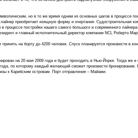
имволическим, но в то же время одним из основных шагов в процессе по
ак лайнер приобретает изящную форму и очертания. Судостроительная к
 в процессе постройки нашего самого большого и современного лайнера
 президент и главный исполнительный директор компании NСL Роберто Мар
принять на борту до 4200 человек. Спуск планируется произвести в ко
рован на 20 мая 2009 года и будет проходить в Нью-Йорке. Тогда же и 
 года, по которому каждый желающий сможет произвести бронирование.
изы к Карибским островам. Порт отправления – Майами.