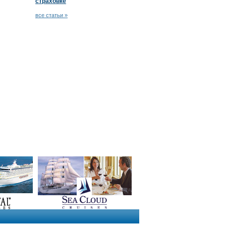
страховке
все статьи »