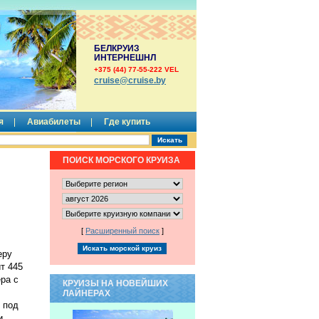
БЕЛКРУИЗ
ИНТЕРНЕШНЛ
+375 (44) 77-55-222 VEL
сruise@cruise.by
я
Авиабилеты
Где купить
ПОИСК МОРСКОГО КРУИЗА
[
Расширенный поиск
]
еру
т 445
ра с
КРУИЗЫ НА НОВЕЙШИХ
ЛАЙНЕРАХ
я под
и