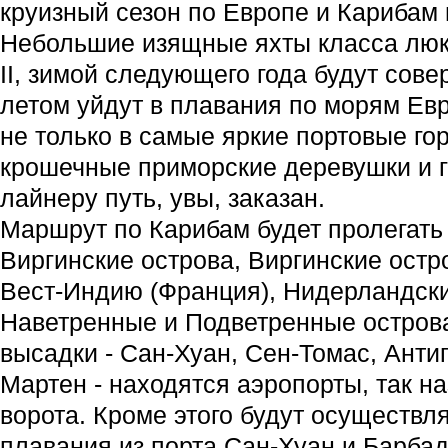
круизный сезон по Европе и Карибам 
Небольшие изящные яхты класса люк
II, зимой следующего года будут сове
летом уйдут в плавания по морям Евр
не только в самые яркие портовые гор
крошечные приморские деревушки и г
лайнеру путь, увы, заказан.
Маршрут по Карибам будет пролегать
Виргинские острова, Виргинские остр
Вест-Индию (Франция), Нидерландски
Наветренные и Подветренные острова
высадки - Сан-Хуан, Сен-Томас, Анти
Мартен - находятся аэропорты, так 
ворота. Кроме этого будут осуществл
плавания из порта Сан-Хуан и Барба