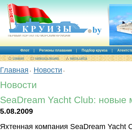
Круизы.by
ПЕРВЫЙ ПОРТАЛ ПО МОРСКИМ КРУИЗАМ
Флот
Регионы плавания
Подбор круиза
Агентст
главная
написать письмо
карта сайта
Главная
Новости
Новости
SeaDream Yacht Club: новые
5.08.2009
Яхтенная компания SeaDream Yacht 