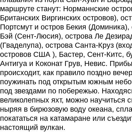
маршруте станут: Норманнские остров
Британских Виргинских островов), ос
Портсмут и остров Бекия (Доминика),
Бэй (Сент-Люсия), острова Ле Дезира
(Гваделупа), острова Санта-Круз (вхо
островов США ), Бастер, Сент-Китс, б
Антигуа и Коконат Грув, Невис. Прибы
происходит, как правило поздно вечер
поужинать под открытым южным небом
под звездами по побережью. Находяс
великолепных яхт, можно научиться с
ныряя в бирюзовую воду океана, спла
покататься на катамаране или съезди
настоящий вулкан.