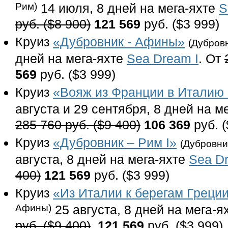
Рим)
14 июля, 8 дней на мега-яхте
S
руб. ($8 900)
121 569
руб. ($3 999)
Круиз
«Дубровник - Афины»
(Дубров
дней на мега-яхте
Sea Dream I
. От
569
руб. ($3 999)
Круиз
«Вояж из Франции в Италию 
августа и 29 сентября, 8 дней на м
285 760 руб. ($9 400)
106 369
руб. (
Круиз
«Дубровник – Рим I»
(Дубровни
августа, 8 дней на мега-яхте
Sea Dr
400)
121 569
руб. ($3 999)
Круиз
«Из Италии к берегам Греци
Афины)
25 августа, 8 дней на мега-я
руб. ($9 400)
121 569
руб. ($3 999)