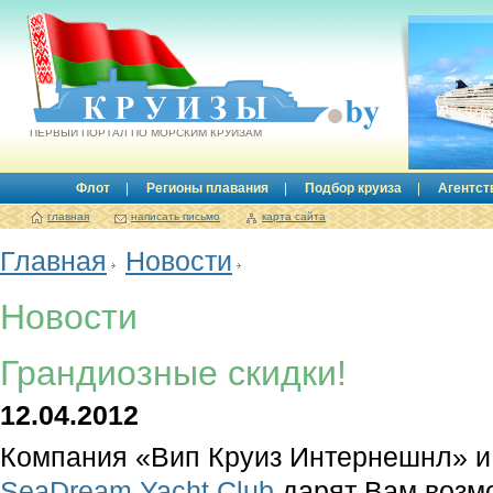
Круизы.by
ПЕРВЫЙ ПОРТАЛ ПО МОРСКИМ КРУИЗАМ
Флот
Регионы плавания
Подбор круиза
Агентст
главная
написать письмо
карта сайта
Главная
Новости
Новости
Грандиозные скидки!
12.04.2012
Компания «Вип Круиз Интернешнл» и
SeaDream Yacht Club
дарят Вам возмо