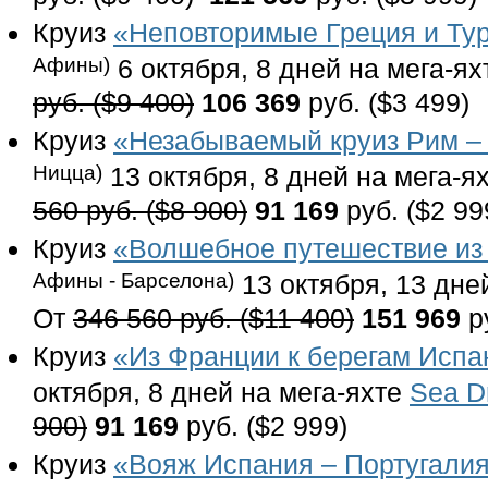
Круиз
«Неповторимые Греция и Тур
Афины)
6 октября, 8 дней на мега-я
руб. ($9 400)
106 369
руб. ($3 499)
Круиз
«Незабываемый круиз Рим – 
Ницца)
13 октября, 8 дней на мега-я
560 руб. ($8 900)
91 169
руб. ($2 99
Круиз
«Волшебное путешествие из
Афины - Барселона)
13 октября, 13 дне
От
346 560 руб. ($11 400)
151 969
ру
Круиз
«Из Франции к берегам Испа
октября, 8 дней на мега-яхте
Sea D
900)
91 169
руб. ($2 999)
Круиз
«Вояж Испания – Португалия