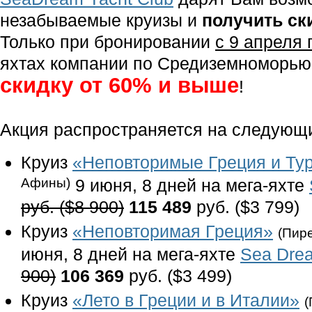
незабываемые круизы и
получить ск
Только при бронировании
с 9 апреля 
яхтах компании по Средиземноморью 
скидку от 60% и выше
!
Акция распространяется на следующи
Круиз
«Неповторимые Греция и Ту
Афины)
9 июня, 8 дней на мега-яхте
руб. ($8 900)
115 489
руб. ($3 799)
Круиз
«Неповторимая Греция»
(Пир
июня, 8 дней на мега-яхте
Sea Drea
900)
106 369
руб. ($3 499)
Круиз
«Лето в Греции и в Италии»
(