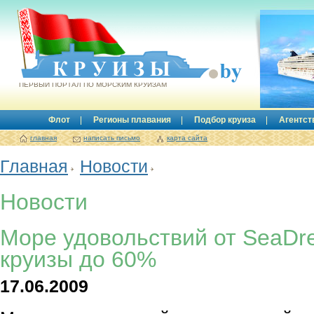
Круизы.by
ПЕРВЫЙ ПОРТАЛ ПО МОРСКИМ КРУИЗАМ
Флот
Регионы плавания
Подбор круиза
Агентст
главная
написать письмо
карта сайта
Главная
Новости
Новости
Море удовольствий от SeaDre
круизы до 60%
17.06.2009