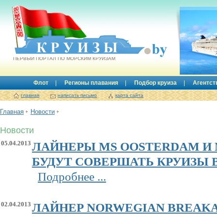
Круизы.by
ПЕРВЫЙ ПОРТАЛ ПО МОРСКИМ КРУИЗАМ
Флот
Регионы плавания
Подбор круиза
Агентст
главная
написать письмо
карта сайта
Главная
Новости
Новости
05.04.2013
ЛАЙНЕРЫ MS OOSTERDAM И
БУДУТ СОВЕРШАТЬ КРУИЗЫ В 
Подробнее ...
02.04.2013
ЛАЙНЕР NORWEGIAN BREAK