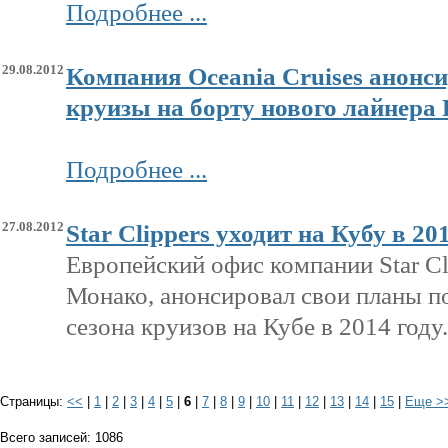
Подробнее ...
29.08.2012
Компания Oceania Cruises анонс
круизы на борту нового лайнера 
Подробнее ...
27.08.2012
Star Clippers уходит на Кубу в 20
Европейский офис компании Star Cl
Монако, анонсировал свои планы п
сезона круизов на Кубе в 2014 году
Страницы:
<<
|
1
|
2
|
3
|
4
|
5
|
6
|
7
|
8
|
9
|
10
|
11
|
12
|
13
|
14
|
15
|
Еще >
Всего записей: 1086