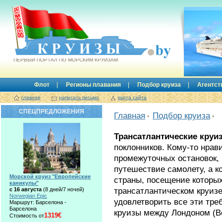
Круизы.by
ПЕРВЫЙ ПОРТАЛ ПО МОРСКИМ КРУИЗАМ
Флот
Регионы плавания
Подбор круиза
Агентст
главная
написать письмо
карта сайта
СПЕЦПРЕДЛОЖЕНИЯ
Главная
Подбор круиза
Трансатлантические круи
поклонников. Кому-то нрав
промежуточных остановок, 
путешествие самолету, а к
Морской круиз "Европейские
страны, посещение которы
каникулы"
трансатлантическом круиз
с 16 августа
(8 дней/7 ночей)
Norwegian Epic
удовлетворить все эти тре
Маршрут: Барселона -
Барселона
круизы между Лондоном (В
1319€
Стоимость от