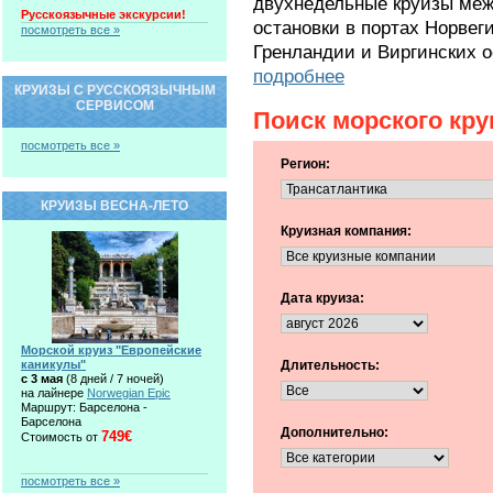
двухнедельные круизы меж
Русскоязычные экскурсии!
остановки в портах Норвег
посмотреть все »
Гренландии и Виргинских о
подробнее
КРУИЗЫ С РУССКОЯЗЫЧНЫМ
СЕРВИСОМ
Поиск морского кру
посмотреть все »
Регион:
КРУИЗЫ ВЕСНА-ЛЕТО
Круизная компания:
Дата круиза:
Морской круиз "Европейские
каникулы"
Длительность:
c 3 мая
(8 дней / 7 ночей)
на лайнере
Norwegian Epic
Маршрут: Барселона -
Барселона
Дополнительно:
749€
Стоимость от
посмотреть все »