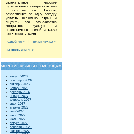
увлекательное морское
путешествие с севера на юг или
с юга на север Европы,
позволяющее за одну поездку
увидеть несколько стран и
ощутить все разнообразие
контрастов культур и
архитектурных стилей, а также
памятников старины.
подробнее »
|
поиск круиза »
смотреть другие »
МОРСКИЕ КРУИЗЫ ПО МЕСЯЦАМ
август 2026
сентябрь 2026
октябрь 2026
ноябрь 2026
декабрь 2026
январь 2027
февраль 2027
март 2027
апрель 2027
май 2027
июнь 2027
июль 2027
август 2027
сентябрь 2027
октябрь 2027