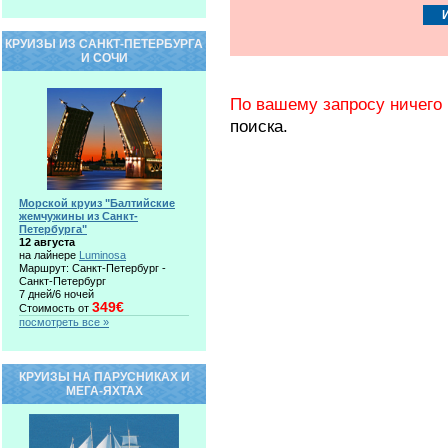
КРУИЗЫ ИЗ САНКТ-ПЕТЕРБУРГА
И СОЧИ
По вашему запросу ничего 
поиска.
Морской круиз "Балтийские
жемчужины из Санкт-
Петербурга"
12 августа
на лайнере
Luminosa
Маршрут: Санкт-Петербург -
Санкт-Петербург
7 дней/6 ночей
349€
Стоимость от
посмотреть все »
КРУИЗЫ НА ПАРУСНИКАХ И
МЕГА-ЯХТАХ