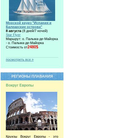
Морской круиз "Испания и
Балеарские острова"
8 августа
(8 дней/7 ночей)
Star Flyer
Маршрут: о. Пальма-де-Майорка
- о. Пальма-де-Майорка
2480$
Стоимость от
посмотреть все »
РЕГИОНЫ ПЛАВАНИЯ
Вокруг Европы
Круизы Вокруг Европы - это