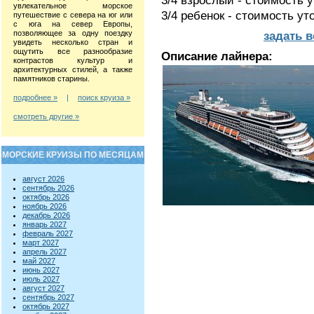
3/4 взрослый - стоимость 
увлекательное морское
3/4 ребенок - стоимость у
путешествие с севера на юг или
с юга на север Европы,
позволяющее за одну поездку
задать 
увидеть несколько стран и
ощутить все разнообразие
Описание лайнера:
контрастов культур и
архитектурных стилей, а также
памятников старины.
подробнее »
|
поиск круиза »
смотреть другие »
МОРСКИЕ КРУИЗЫ ПО МЕСЯЦАМ
август 2026
сентябрь 2026
октябрь 2026
ноябрь 2026
декабрь 2026
январь 2027
февраль 2027
март 2027
апрель 2027
май 2027
июнь 2027
июль 2027
август 2027
сентябрь 2027
октябрь 2027