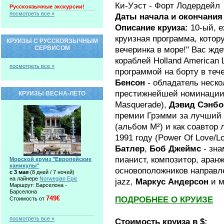
Ки-Уэст - Форт Лодердейл
Русскоязычные экскурсии!
посмотреть все »
Даты начала и окончания
Описание круиза:
10-ый, 
круизная программа, кото
КРУИЗЫ С РУССКОЯЗЫЧНЫМ
СЕРВИСОМ
вечеринка в море!" Вас жд
кораблей Holland American
посмотреть все »
программой на борту в теч
Бенсон
- обладатель неско
престижнейшей номинации «
КРУИЗЫ ВЕСНА-ЛЕТО
Masquerade),
Дэвид Сэнбо
премии Грэмми за лучший 
(альбом М²) и как соавтор
1991 году (Power Of Love/L
Батлер
,
Боб Джеймс
- зна
пианист, композитор, аран
Морской круиз "Европейские
каникулы"
основоположников направлен
c 3 мая
(8 дней / 7 ночей)
на лайнере
Norwegian Epic
jazz,
Маркус Андерсон
и м
Маршрут: Барселона -
Барселона
749€
ПОДРОБНЕЕ О КРУИЗЕ
Стоимость от
посмотреть все »
Стоимость круиза в $: