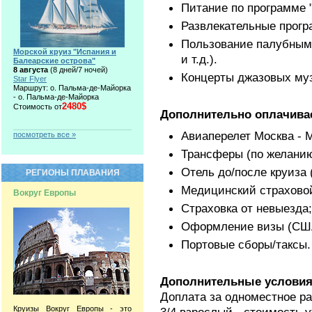
Питание по программе "
Развлекательные прогр
Пользование палубным 
Морской круиз "Испания и
и т.д.).
Балеарские острова"
8 августа
(8 дней/7 ночей)
Концерты джазовых муз
Star Flyer
Маршрут: о. Пальма-де-Майорка
- о. Пальма-де-Майорка
2480$
Стоимость от
Дополнительно оплачива
Авиаперелет Москва - 
посмотреть все »
Трансферы (по желанию
Отель до/после круиза 
РЕГИОНЫ ПЛАВАНИЯ
Медицинский страхово
Вокруг Европы
Страховка от невыезда;
Оформление визы (СШ
Портовые сборы/таксы.
Дополнительные условия
Доплата за одноместное р
Круизы Вокруг Европы - это