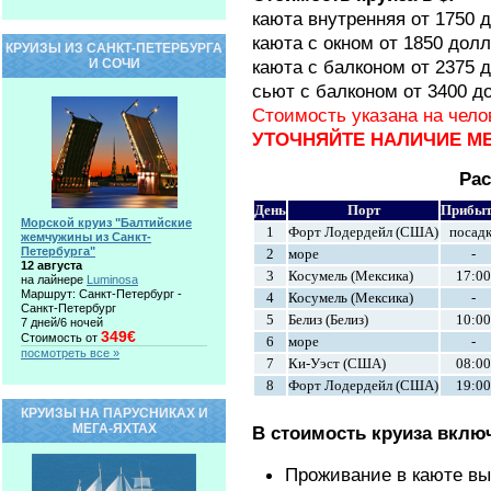
каюта внутренняя от 1750 
каюта с окном от 1850 дол
КРУИЗЫ ИЗ САНКТ-ПЕТЕРБУРГА
И СОЧИ
каюта с балконом от 2375 
сьют с балконом от 3400 д
Стоимость указана на чел
УТОЧНЯЙТЕ НАЛИЧИЕ МЕ
Рас
День
Порт
Прибыт
Морской круиз "Балтийские
1
Форт Лодердейл (США)
посад
жемчужины из Санкт-
Петербурга"
2
море
-
12 августа
3
Косумель (Мексика)
17:00
на лайнере
Luminosa
Маршрут: Санкт-Петербург -
4
Косумель (Мексика)
-
Санкт-Петербург
5
Белиз (Белиз)
10:00
7 дней/6 ночей
349€
Стоимость от
6
море
-
посмотреть все »
7
Ки-Уэст (США)
08:00
8
Форт Лодердейл (США)
19:00
КРУИЗЫ НА ПАРУСНИКАХ И
МЕГА-ЯХТАХ
В стоимость круиза вклю
Проживание в каюте вы