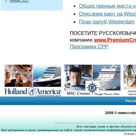
ноябрь 2027
Общественные места н
Описание кают на Wes
План палуб Westerdam
ПОСЕТИТЕ РУССКОЯЗЫЧНЫЙ
компании
www.PremiumCru
Программа CPP
Рекла
2008 © www.crui
Информационная система “Азбука морских круизов”
|
Все торговые знаки и прочие объекты 
Все материалы и цены, размещенные на сайте, носят исключительно информационно-спр
Статьи 