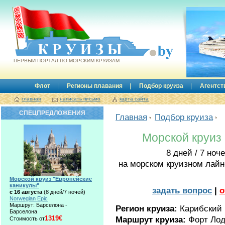
Круизы.by
ПЕРВЫЙ ПОРТАЛ ПО МОРСКИМ КРУИЗАМ
Флот
Регионы плавания
Подбор круиза
Агентст
главная
написать письмо
карта сайта
СПЕЦПРЕДЛОЖЕНИЯ
Главная
Подбор круиза
Морской круиз 
8 дней / 7 ноч
на морском круизном лай
Морской круиз "Европейские
каникулы"
задать вопрос
|
о
с 16 августа
(8 дней/7 ночей)
Norwegian Epic
Маршрут: Барселона -
Регион круиза:
Карибский
Барселона
1319€
Маршрут круиза:
Форт Лод
Стоимость от