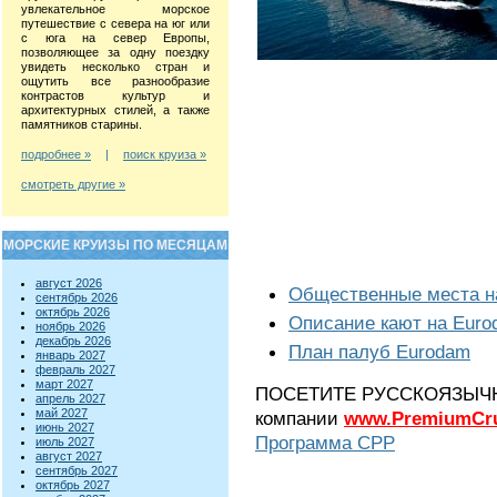
увлекательное морское
путешествие с севера на юг или
с юга на север Европы,
позволяющее за одну поездку
увидеть несколько стран и
ощутить все разнообразие
контрастов культур и
архитектурных стилей, а также
памятников старины.
подробнее »
|
поиск круиза »
смотреть другие »
МОРСКИЕ КРУИЗЫ ПО МЕСЯЦАМ
август 2026
Общественные места н
сентябрь 2026
октябрь 2026
Описание кают на Eur
ноябрь 2026
декабрь 2026
План палуб Eurodam
январь 2027
февраль 2027
март 2027
ПОСЕТИТЕ РУССКОЯЗЫЧНЫЙ
апрель 2027
май 2027
компании
www.PremiumCru
июнь 2027
Программа CPP
июль 2027
август 2027
сентябрь 2027
октябрь 2027