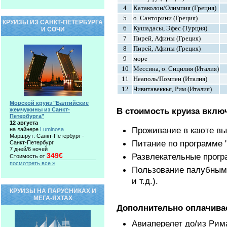
4
Катаколон/Олимпия (Греция)
5
о. Санторини (Греция)
КРУИЗЫ ИЗ САНКТ-ПЕТЕРБУРГА
6
Кушадасы, Эфес (Турция)
И СОЧИ
7
Пирей, Афины (Греция)
8
Пирей, Афины (Греция)
9
море
10
Мессина, о. Сицилия (Италия)
11
Неаполь/Помпеи (Италия)
12
Чивитавеккья, Рим (Италия)
Морской круиз "Балтийские
В стоимость круиза вклю
жемчужины из Санкт-
Петербурга"
12 августа
Проживание в каюте вы
на лайнере
Luminosa
Маршрут: Санкт-Петербург -
Питание по программе "
Санкт-Петербург
7 дней/6 ночей
349€
Развлекательные прогр
Стоимость от
посмотреть все »
Пользование палубным 
и т.д.).
КРУИЗЫ НА ПАРУСНИКАХ И
МЕГА-ЯХТАХ
Дополнительно оплачива
Авиаперелет до/из Рим