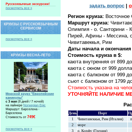
Русскоязычные экскурсии!
задать вопрос
|
о
посмотреть все »
Регион круиза:
Восточное
Маршрут круиза:
Чивитаве
КРУИЗЫ С РУССКОЯЗЫЧНЫМ
СЕРВИСОМ
Олимпия - о. Санторини - 
Пирей, Афины - Мессина, о
посмотреть все »
Чивитавеккья, Рим
Даты начала и окончания
Стоимость круиза в $:
КРУИЗЫ ВЕСНА-ЛЕТО
каюта внутренняя от 899 д
каюта с окном от 999 долл
каюта с балконом от 999 д
сьют с балконом от 1799 д
Стоимость указана на чел
УТОЧНЯЙТЕ НАЛИЧИЕ МЕ
Морской круиз "Европейские
каникулы"
c 3 мая
(8 дней / 7 ночей)
Рас
на лайнере
Norwegian Epic
Маршрут: Барселона -
День
Порт
П
Барселона
749€
Стоимость от
1
Чивитавеккья, Рим (Италия)
п
2
море
посмотреть все »
3
о. Корфу (Греция)