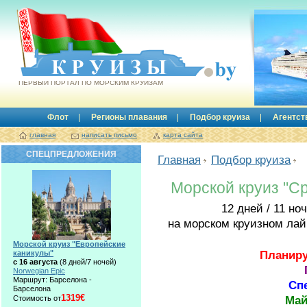
Круизы.by
ПЕРВЫЙ ПОРТАЛ ПО МОРСКИМ КРУИЗАМ
Флот
Регионы плавания
Подбор круиза
Агентст
главная
написать письмо
карта сайта
СПЕЦПРЕДЛОЖЕНИЯ
Главная
Подбор круиза
Морской круиз "С
12 дней / 11 но
на морском круизном ла
Морской круиз "Европейские
Планиру
каникулы"
с 16 августа
(8 дней/7 ночей)
Norwegian Epic
Маршрут: Барселона -
Сп
Барселона
1319€
Май
Стоимость от