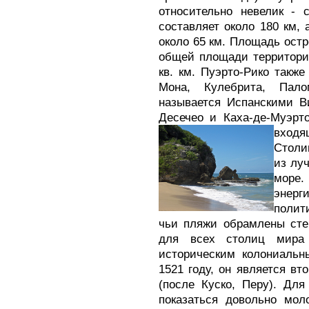
относительно невелик - 
составляет около 180 км,
около 65 км. Площадь остро
общей площади территории
кв. км. Пуэрто-Рико также
Мона, Кулебрита, Пало
называется Испанскими В
Десечео и Каха-де-Муэрто
входя
Столи
из лу
море.
энер
полит
чьи пляжи обрамлены сте
для всех столиц мира 
историческим колониальн
1521 году, он является в
(после Куско, Перу). Для
показаться довольно мол