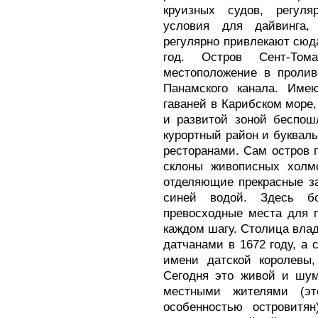
круизных судов, регул
условия для дайвинга,
регулярно привлекают сюд
год. Остров Сент-Том
местоположение в пролив
Панамского канала. Име
гаваней в Карибском море,
и развитой зоной беспошл
курортный район и буквал
ресторанами. Сам остров 
склоны живописных холм
отделяющие прекрасные з
синей водой. Здесь б
превосходные места для п
каждом шагу. Столица вла
датчанами в 1672 году, а 
имени датской королевы,
Сегодня это живой и шум
местными жителями (эт
особенностью островитян