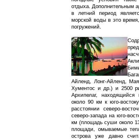
отдыха. Дополнительным а
в летний период являетс
морской воды в это время
погружений.
Со
пр
насч
Акл
Бим
Бага
Айленд, Лонг-Айленд, Мая
Хументос и др.) и 2500 р
Архипелаг, находящийся 
около 90 км к юго-восто
расстоянии северо-восто
северо-запада на юго-вост
км (площадь суши около 13
площади, омываемые теп
острова уже давно счи