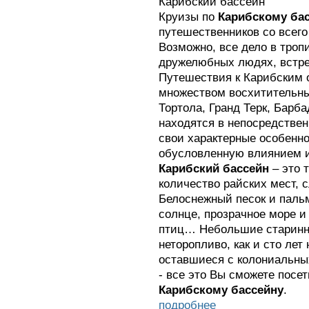
Карибский бассейн
Круизы по
Карибскому ба
путешественников со всего
Возможно, все дело в троп
дружелюбных людях, встре
Путешествия к Карибским 
множеством восхитительны
Тортола, Гранд Терк, Барб
находятся в непосредствен
свои характерные особенно
обусловленную влиянием 
Карибский бассейн
– это 
количество райских мест, 
Белоснежный песок и паль
солнце, прозрачное море и
птиц… Небольшие старинные
неторопливо, как и сто лет
оставшиеся с колониальны
- все это Вы сможете посет
Карибскому бассейну
.
подробнее