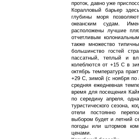
проток, давно уже приспос
Коралловый барьер здесь
глубины моря позволяю
океанским судам. Име
расположены лучшие пляж
отчетливым колониальным
также множество типичны
большинство гостей стра
пассатный, теплый и вл
колеблются от +15 С в зи
октябрь температура практ
+29 C, зимой (с ноября по
средняя ежедневная темп
время для посещения Кайм
по середину апреля, одн
туристического сезона, ко
отели постоянно переп
выбором будет и летний с
погоды или штормов комп
ценами.