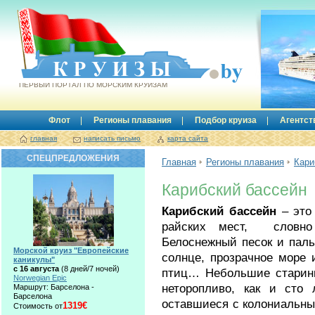
Круизы.by
ПЕРВЫЙ ПОРТАЛ ПО МОРСКИМ КРУИЗАМ
Флот
Регионы плавания
Подбор круиза
Агентст
главная
написать письмо
карта сайта
СПЕЦПРЕДЛОЖЕНИЯ
Главная
Регионы плавания
Кари
Карибский бассейн
Карибский бассейн
– это 
райских мест, словно
Белоснежный песок и паль
Морской круиз "Европейские
солнце, прозрачное море 
каникулы"
с 16 августа
(8 дней/7 ночей)
птиц… Небольшие старинны
Norwegian Epic
неторопливо, как и сто 
Маршрут: Барселона -
Барселона
оставшиеся с колониальны
1319€
Стоимость от