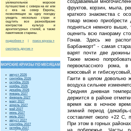
создаваемый многочислен
увлекательное морское
путешествие с севера на юг или
фруктов, корзин, мыла, ре
с юга на север Европы,
краткого знакомства с ос
позволяющее за одну поездку
увидеть несколько стран и
товар можно приобрести 
ощутить все разнообразие
контрастов культур и
подняться немного выше, 
архитектурных стилей, а также
оценить всю панораму ст
памятников старины.
Гонав. Здесь же распо
подробнее »
|
поиск круиза »
Барбанкорт" - самая стара
смотреть другие »
варят почти две дюжины 
Также можно попробова
МОРСКИЕ КРУИЗЫ ПО МЕСЯЦАМ
первоклассного рома, в
кокосовый и гибискусовый
август 2026
Гаити в целом довольно 
сентябрь 2026
октябрь 2026
воздуха сильнее изменяется
ноябрь 2026
декабрь 2026
Средняя дневная темпера
январь 2027
держится в районе отметки
февраль 2027
март 2027
время как в ночное врем
апрель 2027
май 2027
зимний период (декабрь-
июнь 2027
составляет около +22 С, 
июль 2027
август 2027
При этом в горных районах
сентябрь 2027
октябрь 2027
на побережье. Часты ра