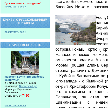
все это Вы сможете посети
Русскоязычные экскурсии!
бассейну. Ниже мы расскаж
посмотреть все »
Респу
КРУИЗЫ С РУССКОЯЗЫЧНЫМ
однои
СЕРВИСОМ
Кари
посмотреть все »
Антил
Флори
соста
КРУИЗЫ ВЕСНА-ЛЕТО
острова Гонав, Тортю (Тор
Навассе и несколько мелк
омывается водами Атлант
морем (общая длина бере
страна граничит с Доминик
с Кубой и Багамскими ост
Морской круиз "Европейские
каникулы"
юго-западе - с Ямайкой (
c 3 мая
(8 дней / 7 ночей)
открыт Христофором Колум
на лайнере
Norwegian Epic
Маршрут: Барселона -
его открытием в ходе 
Барселона
749€
Стоимость от
Эспаньола, он стал пе
цивилизации с индей
посмотреть все »
превратившись и в арену