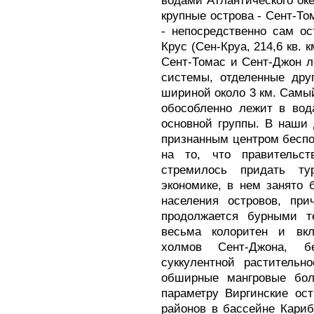
водами Атлантического оке
крупные острова - Сент-Тома
- непосредственно сам ост
Крус (Сен-Круа, 214,6 кв. к
Сент-Томас и Сент-Джон л
системы, отделенные дру
шириной около 3 км. Самый
обособленно лежит в вод
основной группы. В наши 
признанным центром беспо
на то, что правительст
стремилось придать т
экономике, в нем занято 
населения островов, при
продолжается бурными т
весьма колоритен и вкл
холмов Сент-Джона, б
суккулентной растительн
обширные мангровые бол
параметру Виргинские ос
районов в бассейне Кариб