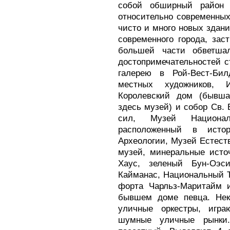
собой обширный район 
относительно современных
чисто и много новых здани
современного города, зас
большей части обветша
достопримечательностей 
галерею в Рой-Вест-Би
местных художников, И
Королевский дом (бывшая
здесь музей) и собор Св. 
сил, Музей Национал
расположенный в исто
Археологии, Музей Естеств
музей, минеральные исто
Хаус, зеленый Бун-Оэси
Кайманас, Национальный Т
форта Чарльз-Маритайм и
бывшем доме певца. Неко
уличные оркестры, игра
шумные уличные рынки