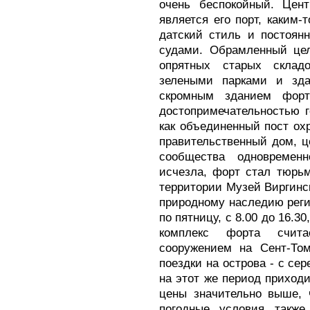
очень беспокойный. Цент
является его порт, каким
датский стиль и постоян
судами. Обрамленный цел
опрятных старых склад
зелеными парками и зда
скромным зданием форт
достопримечательностью г
как объединенный пост охр
правительственный дом, ц
сообщества одновременн
исчезла, форт стал тюрьм
территории Музей Виргинс
природному наследию регио
по пятницу, с 8.00 до 16.30
комплекс форта счит
сооружением на Сент-Том
поездки на острова - с се
на этот же период приходи
цены значительно выше, ч
погодные условия также