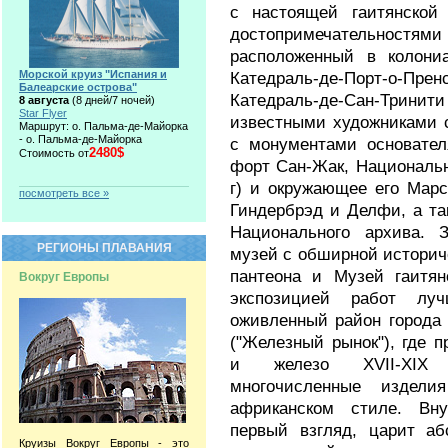
с настоящей гаитянской
достопримечательностям
расположенный в колониа
Морской круиз "Испания и
Катедраль-де-Порт-о-Пре
Балеарские острова"
Катедраль-де-Сан-Тринити
8 августа
(8 дней/7 ночей)
Star Flyer
известными художниками 
Маршрут: о. Пальма-де-Майорка
- о. Пальма-де-Майорка
с монументами основател
2480$
Стоимость от
форт Сан-Жак, Национальн
г) и окружающее его Марс
посмотреть все »
Гиндербрэд и Делфи, а та
Национального архива. 
РЕГИОНЫ ПЛАВАНИЯ
музей с обширной историч
пантеона и Музей гаитян
Вокруг Европы
экспозицией работ лу
оживленный район города
("Железный рынок"), где п
и железо XVII-XIX
многочисленные издел
африканском стиле. Вн
первый взгляд, царит аб
Круизы Вокруг Европы - это