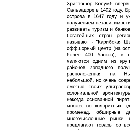
Христофор Колумб впервы
Сальвадоре в 1492 году. Б
острова в 1647 году и у
получением независимости 
развивать туризм и банко
богатейших стран регио
называют - "Карибская Ш
оффшорный центр (на ост
более 400 банков), в 
являются одним из круп
районов западного полу
расположенная на Нью
небольшой, но очень совр
смесью своих ультрасов
колониальной архитекту
некогда основанной пира
множество колоритных зд
променад, обширные д
многочисленные рынки 
предлагают товары со вс