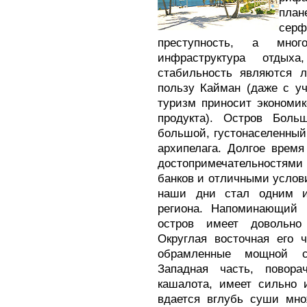
план
серф
преступность, а мног
инфраструктура отдых
стабильность являются 
пользу Кайман (даже с уч
туризм приносит экономик
продукта). Остров Боль
большой, густонаселенный
архипелага. Долгое врем
достопримечательностям
банков и отличными услови
наши дни стал одним и
региона. Напоминающий 
остров имеет довольно
Округлая восточная его 
обрамленные мощной с
Западная часть, повор
кашалота, имеет сильно 
вдается вглубь суши мно