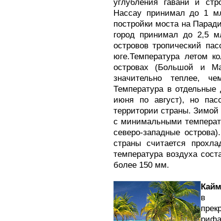
углубления гавани и стр
Нассау принимал до 1 мл
постройки моста на Паради
город принимал до 2,5 м
островов тропический пас
юге.Температура летом к
островах (Большой и Ма
значительно теплее, че
Температура в отдельные 
июня по август), но пас
территории страны. Зимой 
с минимальными температ
северо-западные острова
страны считается прохла
температура воздуха соста
более 150 мм.
Кайм
в т
прек
рифа