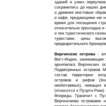
зданий и узких переулков
сохранились до наших дне
а древние мостовые обра
и кафе, придающими им но
время для посещения стран
относительно прохладна и 
и пик туристического сезон
туристами, цены выс
предварительного брониро
Виргинские острова
- вл
Вест-Индии, занимающее 
архипелага Виргинских о
Подветренных островов 
состав территории вхо
островов и рифов (бо
необитаемых), лежащих в
(относится к Пуэрто-Рико)
Флориды. Граничит с Пуэ
Виргинскими островами н