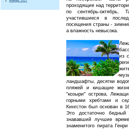
ноябрь 2027
проходящие над территори
по сентябрь-октябрь. 
участившиеся в после
посещения страны - зимний
а влажность невысока.
Леж
бас
из 
рег
жит
муз
ландшафты, десятки водоп
пляжей и кишащие жизн
"козыри" острова. Лежащ
горными хребтами и сед
Кингстон был основан в 16
Это достаточно бедный
знававший лучшие време
знаменитого пирата Генри