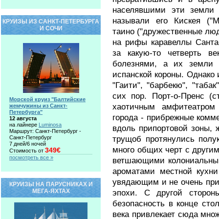
населявшими эти земли 
называли его Кискея ("М
КРУИЗЫ ИЗ САНКТ-ПЕТЕРБУРГА
И СОЧИ
таино ("дружественные люд
на рифы каравеллы Санта
за какую-то четверть в
болезнями, а их земли 
испанской короны. Однако 
"Гаити", "барбекю", "табак
сих пор. Порт-о-Пренс (
Морской круиз "Балтийские
хаотичным амфитеатром 
жемчужины из Санкт-
Петербурга"
города - прибрежные комм
12 августа
на лайнере
Luminosa
вдоль припортовой зоны,
Маршрут: Санкт-Петербург -
трущоб протянулись полу
Санкт-Петербург
7 дней/6 ночей
много общих черт с други
349€
Стоимость от
посмотреть все »
ветшающими колониальны
ароматами местной кухни
увядающим и не очень пр
КРУИЗЫ НА ПАРУСНИКАХ И
МЕГА-ЯХТАХ
эпохи. С другой стороны
безопасность в конце сто
века привлекает сюда мно