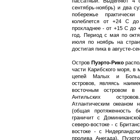
пассатный. Выделяют 4 
сентябрь-ноябрь) и два су
побережье практически
колеблется от +24 С до
прохладнее - от +15 С до 
год. Период с мая по окт
июля по ноябрь на стран
достигая пика в августе-се
Остров
Пуэрто-Рико
распо
части Карибского моря, в 
цепей Малых и Больш
островов, являясь наим
восточным островом в 
Антильских острово
Атлантическим океаном 
(общая протяженность б
граничит с Доминиканско
северо-востоке - с Британ
востоке - с Нидерландск
пролива Анегада). Пуэрт