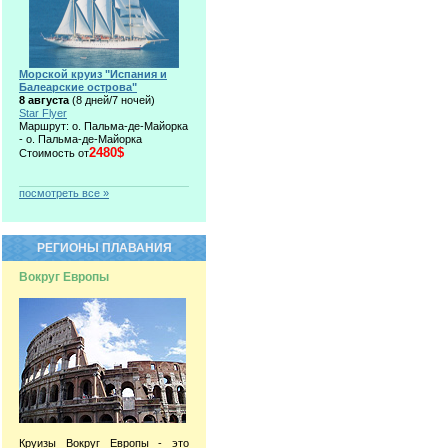
Морской круиз "Испания и
Балеарские острова"
8 августа
(8 дней/7 ночей)
Star Flyer
Маршрут: о. Пальма-де-Майорка
- о. Пальма-де-Майорка
2480$
Стоимость от
посмотреть все »
РЕГИОНЫ ПЛАВАНИЯ
Вокруг Европы
Круизы Вокруг Европы - это