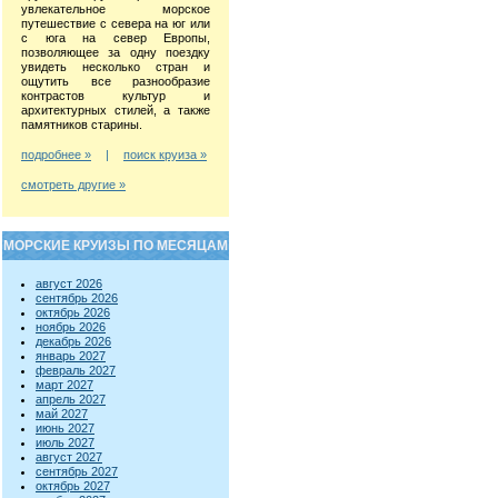
увлекательное морское
путешествие с севера на юг или
с юга на север Европы,
позволяющее за одну поездку
увидеть несколько стран и
ощутить все разнообразие
контрастов культур и
архитектурных стилей, а также
памятников старины.
подробнее »
|
поиск круиза »
смотреть другие »
МОРСКИЕ КРУИЗЫ ПО МЕСЯЦАМ
август 2026
сентябрь 2026
октябрь 2026
ноябрь 2026
декабрь 2026
январь 2027
февраль 2027
март 2027
апрель 2027
май 2027
июнь 2027
июль 2027
август 2027
сентябрь 2027
октябрь 2027