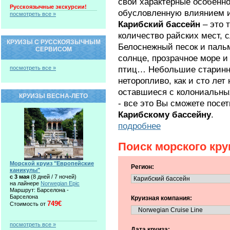
свои характерные особенно
Русскоязычные экскурсии!
обусловленную влиянием 
посмотреть все »
Карибский бассейн
– это 
количество райских мест, 
КРУИЗЫ С РУССКОЯЗЫЧНЫМ
Белоснежный песок и паль
СЕРВИСОМ
солнце, прозрачное море и
птиц… Небольшие старинные
посмотреть все »
неторопливо, как и сто лет
оставшиеся с колониальны
КРУИЗЫ ВЕСНА-ЛЕТО
- все это Вы сможете посет
Карибскому бассейну
.
подробнее
Поиск морского кру
Морской круиз "Европейские
Регион:
каникулы"
c 3 мая
(8 дней / 7 ночей)
на лайнере
Norwegian Epic
Маршрут: Барселона -
Барселона
Круизная компания:
749€
Стоимость от
посмотреть все »
Дата круиза: