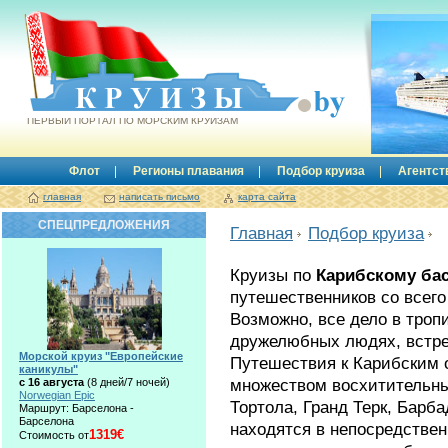
Круизы.by
ПЕРВЫЙ ПОРТАЛ ПО МОРСКИМ КРУИЗАМ
Флот
Регионы плавания
Подбор круиза
Агентст
главная
написать письмо
карта сайта
СПЕЦПРЕДЛОЖЕНИЯ
Главная
Подбор круиза
Круизы по
Карибскому ба
путешественников со всего
Возможно, все дело в троп
дружелюбных людях, встре
Морской круиз "Европейские
Путешествия к Карибским 
каникулы"
множеством восхитительны
с 16 августа
(8 дней/7 ночей)
Norwegian Epic
Тортола, Гранд Терк, Барб
Маршрут: Барселона -
Барселона
находятся в непосредствен
1319€
Стоимость от