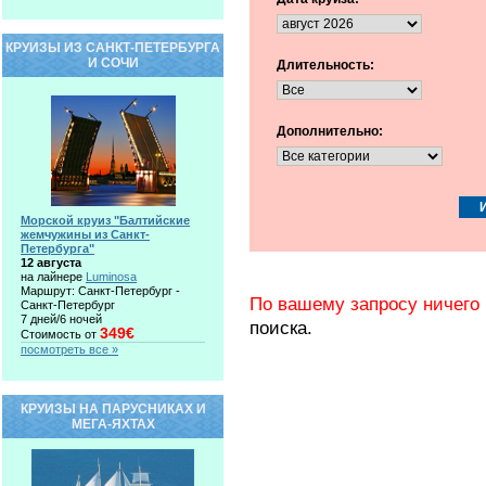
КРУИЗЫ ИЗ САНКТ-ПЕТЕРБУРГА
И СОЧИ
Длительность:
Дополнительно:
Морской круиз "Балтийские
жемчужины из Санкт-
Петербурга"
12 августа
на лайнере
Luminosa
Маршрут: Санкт-Петербург -
По вашему запросу ничего 
Санкт-Петербург
7 дней/6 ночей
поиска.
349€
Стоимость от
посмотреть все »
КРУИЗЫ НА ПАРУСНИКАХ И
МЕГА-ЯХТАХ