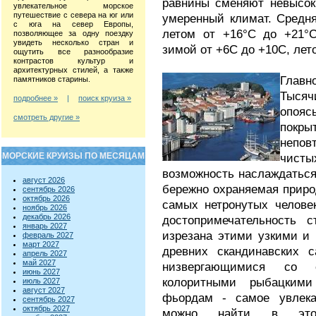
равнины сменяют невысок
увлекательное морское
путешествие с севера на юг или
умеренный климат. Средня
с юга на север Европы,
летом от +16°С до +21°С
позволяющее за одну поездку
увидеть несколько стран и
зимой от +6С до +10С, лет
ощутить все разнообразие
контрастов культур и
архитектурных стилей, а также
Главн
памятников старины.
Тысяч
подробнее »
|
поиск круиза »
опояс
смотреть другие »
покр
непов
МОРСКИЕ КРУИЗЫ ПО МЕСЯЦАМ
чист
возможность наслаждаться
август 2026
бережно охраняемая приро
сентябрь 2026
октябрь 2026
самых нетронутых челове
ноябрь 2026
декабрь 2026
достопримечательность 
январь 2027
изрезана этими узкими и
февраль 2027
март 2027
древних скандинавских 
апрель 2027
май 2027
низвергающимися со
июнь 2027
колоритными рыбацкими
июль 2027
август 2027
фьордам - самое увлекат
сентябрь 2027
октябрь 2027
можно найти в этой