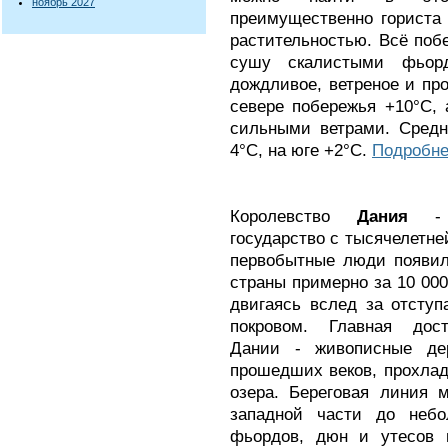
ноябрь 2027
преимущественно гориста 
растительностью. Всё поб
сушу скалистыми фьор
дождливое, ветреное и пр
севере побережья +10°С,
сильными ветрами. Средн
4°С, на юге +2°С.
Подробнее
Королевство
Дания
- о
государство с тысячелетне
первобытные люди появил
страны примерно за 10 000
двигаясь вслед за отсту
покровом. Главная дост
Дании - живописные де
прошедших веков, прохлад
озера. Береговая линия 
западной части до небо
фьордов, дюн и утесов 