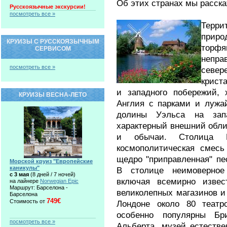
Об этих странах мы расск
Русскоязычные экскурсии!
посмотреть все »
Тер
приро
КРУИЗЫ С РУССКОЯЗЫЧНЫМ
торф
СЕРВИСОМ
непра
посмотреть все »
север
крист
и западного побережий, 
КРУИЗЫ ВЕСНА-ЛЕТО
Англия с парками и лужа
долины Уэльса на зап
характерный внешний обли
и обычаи. Столица 
космополитическая смесь
щедро "приправленная" п
Морской круиз "Европейские
каникулы"
В столице неимоверное 
c 3 мая
(8 дней / 7 ночей)
включая всемирно извес
на лайнере
Norwegian Epic
Маршрут: Барселона -
великолепных магазинов и
Барселона
749€
Стоимость от
Лондоне около 80 театр
особенно популярны Бр
посмотреть все »
Альберта, музей естестве