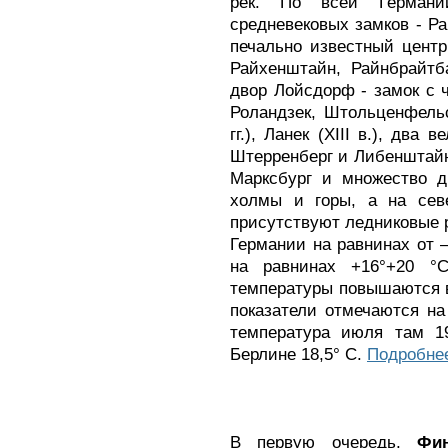
рек. По всей Германи
средневековых замков - Райн
печально известный центр 
Райхенштайн, Райнбрайтб
двор Лойсдорф - замок с 
Роландзек, Штольценфельс 
гг.), Ланек (XIII в.), два
Штерренберг и Либенштайн 
Марксбург и множество д
холмы и горы, а на сев
присутствуют ледниковые 
Германии
на равнинах от 
на равнинах +16°+20 °
температуры повышаются 
показатели отмечаются на
температура июля там 1
Берлине 18,5° С.
Подробнее
В первую очередь,
Фи