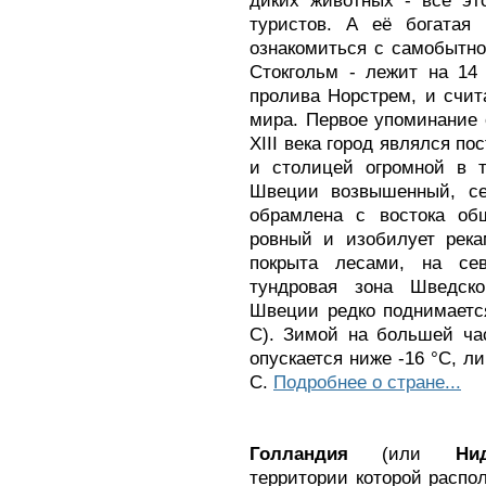
диких животных - всё эт
туристов. А её богатая 
ознакомиться с самобытно
Стокгольм - лежит на 14
пролива Норстрем, и счит
мира. Первое упоминание о
XIII века город являлся п
и столицей огромной в 
Швеции возвышенный, сев
обрамлена с востока об
ровный и изобилует река
покрыта лесами, на се
тундровая зона Шведск
Швеции редко поднимаетс
С). Зимой на большей ча
опускается ниже -16 °С, л
С.
Подробнее о стране...
Голландия
(или
Ни
территории которой распо