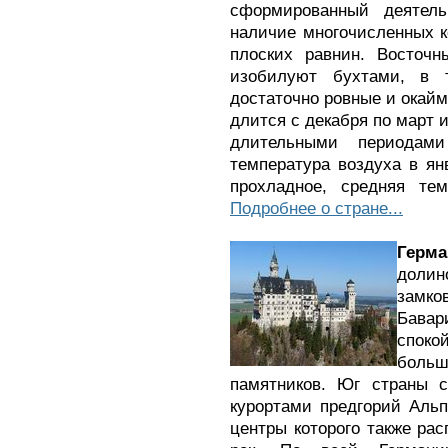
сформированный деятель
наличие многочисленных к
плоских равнин. Восточн
изобилуют бухтами, в 
достаточно ровные и окай
длится с декабря по март 
длительными периодам
температура воздуха в янв
прохладное, средняя тем
Подробнее о стране...
Герма
долин
замко
Бава
спок
боль
памятников. Юг страны 
курортами предгорий Альп
центры которого также ра