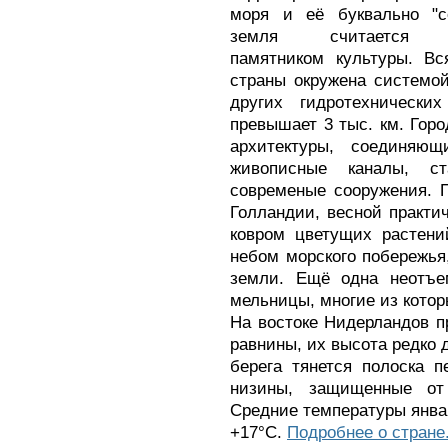
моря и её буквально "с
земля считается са
памятником культуры. Вс
страны окружена системо
других гидротехнически
превышает 3 тыс. км. Гор
архитектуры, соединяю
живописные каналы, с
современые сооружения. П
Голландии, весной практи
ковром цветущих растени
небом морского побережья
земли. Ещё одна неотъем
мельницы, многие из котор
На востоке Нидерландов п
равнины, их высота редко 
берега тянется полоска 
низины, защищенные от
Средние температуры январ
+17°C.
Подробнее о стране.