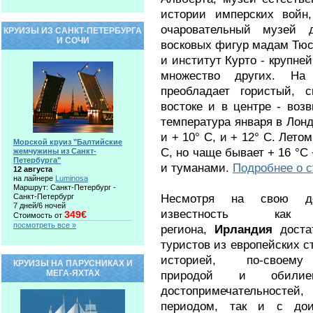
истории имперских войн,
очаровательный музей 
КРУИЗЫ ИЗ САНКТ-ПЕТЕРБУРГА
И СОЧИ
восковых фигур мадам Тюсс
и институт Курто - крупне
множество других. На
преобладает гористый, 
востоке и в центре - во
температура января в Лонд
и + 10° С, и + 12° С. Лето
Морской круиз "Балтийские
С, но чаще бывает + 16 °С
жемчужины из Санкт-
Петербурга"
и туманами.
Подробнее о с
12 августа
на лайнере
Luminosa
Маршрут: Санкт-Петербург -
Несмотря на свою до
Санкт-Петербург
7 дней/6 ночей
известность как т
349€
Стоимость от
посмотреть все »
региона,
Ирландия
доста
туристов из европейских с
историей, по-своему
КРУИЗЫ НА ПАРУСНИКАХ И
МЕГА-ЯХТАХ
природой и обилием
достопримечательносте
периодом, так и с дои