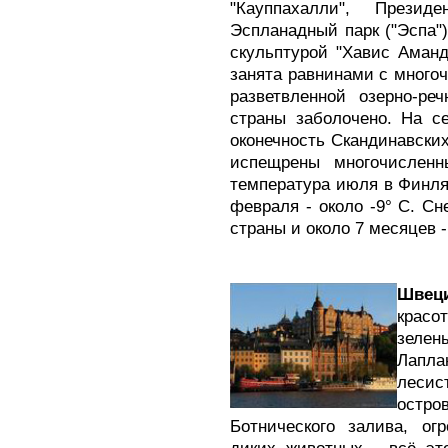
"Кауппахалли", Презид
Эспланадный парк ("Эспа")
скульптурой "Хавис Аманд
занята равнинами с много
разветвленной озерно-ре
страны заболочено. На се
оконечность Скандинавских
испещрены многочислен
температура июля в Финля
февраля - около -9° С. Сн
страны и около 7 месяцев -
Швец
красо
зелен
Лапл
лесис
остро
Ботнического залива, ог