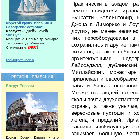
Практически в каждом гр
немые свидетели ирланд
Бунратти, Бэллинтобир, 
Морской круиз "Испания и
Джона в Лимерике и Лоут
Балеарские острова"
других, не менее величе
8 августа
(8 дней/7 ночей)
Star Flyer
них переоборудованы в 
Маршрут: о. Пальма-де-Майорка
- о. Пальма-де-Майорка
сохранились и другие памя
2480$
Стоимость от
викингов, а также собор
архитектурными шедев
посмотреть все »
Лайссэдэлл, дублинский
Миллайфонт, монастыр
РЕГИОНЫ ПЛАВАНИЯ
привлекает и своеобразие
пабы и бары - основное 
Вокруг Европы
Множество людей посеща
скалы почти двухсотметро
страны, а также унылые,
вересковые пустоши и х
легенд и преданий. Ирла
равнина, изобилующая оз
занимает большую част
Круизы Вокруг Европы - это