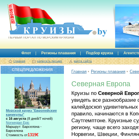
Круизы.by
ПЕРВЫЙ ПОРТАЛ ПО МОРСКИМ КРУИЗАМ
Флот
Регионы плавания
Подбор круиза
Агентст
главная
написать письмо
карта сайта
СПЕЦПРЕДЛОЖЕНИЯ
Главная
Регионы плавания
Севе
Северная Европа
Круизы по
Северной Евро
увидеть все разнообразие 
калейдоскоп удивительных
Морской круиз "Европейские
правило, начинаются в Коп
каникулы"
с 16 августа
(8 дней/7 ночей)
Саутгемптоне. Круизные с
Norwegian Epic
региону, чаще всего заход
Маршрут: Барселона -
Барселона
Норвегии, Швеции, Финлян
1319€
Стоимость от