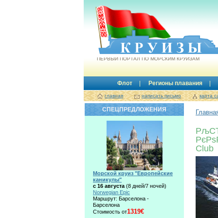
Круизы.by
ПЕРВЫЙ ПОРТАЛ ПО МОРСКИМ КРУИЗАМ
Флот
Регионы плавания
главная
написать письмо
карта с
СПЕЦПРЕДЛОЖЕНИЯ
Главна
РљС
РєРѕ
Club
Морской круиз "Европейские
каникулы"
с 16 августа
(8 дней/7 ночей)
Norwegian Epic
Маршрут: Барселона -
Барселона
1319€
Стоимость от