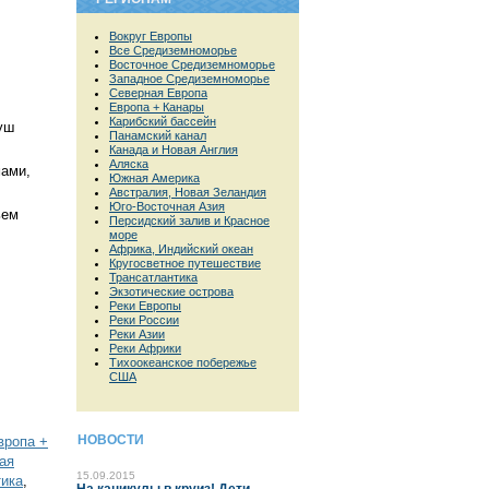
Вокруг Европы
Все Средиземноморье
Восточное Средиземноморье
Западное Средиземноморье
Северная Европа
Европа + Канары
Карибский бассейн
уш
Панамский канал
Канада и Новая Англия
Аляска
мами,
Южная Америка
Австралия, Новая Зеландия
Юго-Восточная Азия
ьем
Персидский залив и Красное
море
Африка, Индийский океан
Кругосветное путешествие
Трансатлантика
Экзотические острова
Реки Европы
Реки России
Реки Азии
Реки Африки
Тихоокеанское побережье
США
НОВОСТИ
вропа +
ая
15.09.2015
тика
,