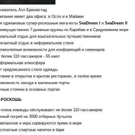
нователь Атл Брюнестад
мпания имеет два офиса: в Осло и в Майами
е одинаковые супер-роскошные мега-яхты
SeaDream I
и
SeaDream II
еимущественно 7-дневные круизы по Карибам и в Средиземном море
еальный отдых для взыскательных путешественников
егантный отдых в неформальном стиле
ликолепные возможности для конференций и семинаров
 более 110 пассажиров - 55 кают
формальная атмосфера
т предписанного стиля одежды
тание в открытом и крытом ресторанах, в любое время
зможность захода в маленькие порты
чные стоянки в основных портах
-РОСКОШЬ
 члена команды обслуживают не более 110 пассажиров
нный погреб на 3000 отборных бутылок
мпанское и икра сервируются прямо в море
сплатные спиртные напитки в баре