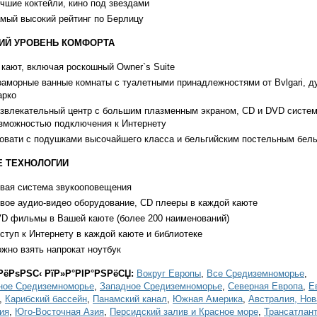
чшие коктейли, кино под звездами
мый высокий рейтинг по Берлицу
Й УРОВЕНЬ КОМФОРТА
 кают, включая роскошный Owner`s Suite
аморные ванные комнаты с туалетными принадлежностями от Bvlgari, д
рко
звлекательный центр с большим плазменным экраном, CD и DVD систе
зможностью подключения к Интернету
овати с подушками высочайшего класса и бельгийским постельным бел
 ТЕХНОЛОГИИ
вая система звукооповещения
вое аудио-видео оборудование, CD плееры в каждой каюте
D фильмы в Вашей каюте (более 200 наименований)
ступ к Интернету в каждой каюте и библиотеке
жно взять напрокат ноутбук
РёРѕРЅС‹ РїР»Р°РІР°РЅРёСЏ:
Вокруг Европы
,
Все Средиземноморье
,
ное Средиземноморье
,
Западное Средиземноморье
,
Северная Европа
,
Е
,
Карибский бассейн
,
Панамский канал
,
Южная Америка
,
Австралия, Нов
ия
,
Юго-Восточная Азия
,
Персидский залив и Красное море
,
Трансатлан