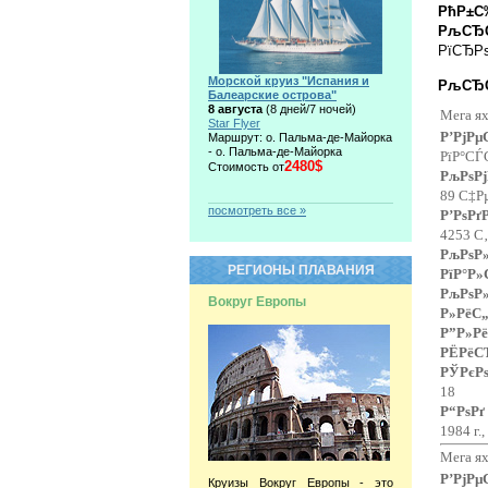
РћР±С
РљСЂС
РїСЂРѕ
Морской круиз "Испания и
РљСЂС
Балеарские острова"
8 августа
(8 дней/7 ночей)
Мега я
Star Flyer
Р’РјРµ
Маршрут: о. Пальма-де-Майорка
- о. Пальма-де-Майорка
РїР°СЃ
2480$
Стоимость от
РљРѕРј
89 С‡Р
посмотреть все »
Р’РѕРґ
4253 С
РљРѕР
РЕГИОНЫ ПЛАВАНИЯ
РїР°Р»
РљРѕР
Вокруг Европы
Р»РёС„
Р”Р»Рё
РЁРёС
РЎРєРѕ
18
Р“РѕРґ
1984 г.
Мега я
Р’РјРµ
Круизы Вокруг Европы - это