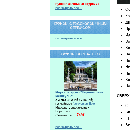
Русскоязычные экскурсии!
посмотреть все »
Ос
Ко
Дв
КРУИЗЫ С РУССКОЯЗЫЧНЫМ
СЕРВИСОМ
Пр
Ид
посмотреть все »
Эл
Ве
Не
КРУИЗЫ ВЕСНА-ЛЕТО
Не
Не
Пи
Во
Но
Морской круиз "Европейские
СВЕРХ
каникулы"
c 3 мая
(8 дней / 7 ночей)
на лайнере
Norwegian Epic
92
Маршрут: Барселона -
Барселона
Ви
749€
Стоимость от
Ша
Бе
посмотреть все »