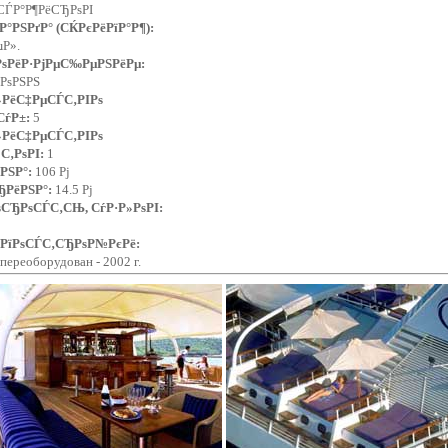
СЃР°Р¶РёСЂРѕРІ
Р°РЅРґР° (СЌРєРёРїР°Р¶):
µР».
РѕРёР·РјРµС‰РµРЅРёРµ:
‚РѕРЅРЅ
»РёС‡РµСЃС‚РІРѕ
СѓР±:
5
»РёС‡РµСЃС‚РІРѕ
С‚РѕРІ:
1
РЅР°:
106 Рј
ЂРёРЅР°:
14.5 Рј
СЂРѕСЃС‚СЊ, СѓР·Р»РѕРІ:
 РїРѕСЃС‚СЂРѕР№РєРё:
, переоборудован - 2002 г.