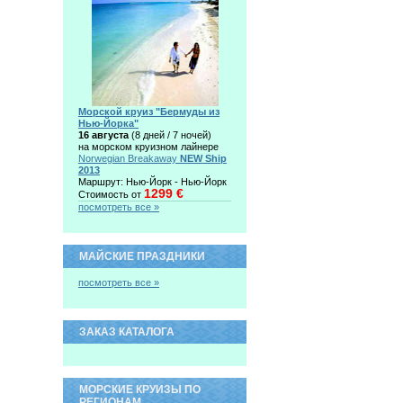
Морской круиз "Бермуды из
Нью-Йорка"
16 августа
(8 дней / 7 ночей)
на морском круизном лайнере
Norwegian Breakaway
NEW Ship
2013
Маршрут: Нью-Йорк - Нью-Йорк
1299 €
Стоимость от
посмотреть все »
МАЙСКИЕ ПРАЗДНИКИ
посмотреть все »
ЗАКАЗ КАТАЛОГА
МОРСКИЕ КРУИЗЫ ПО
РЕГИОНАМ