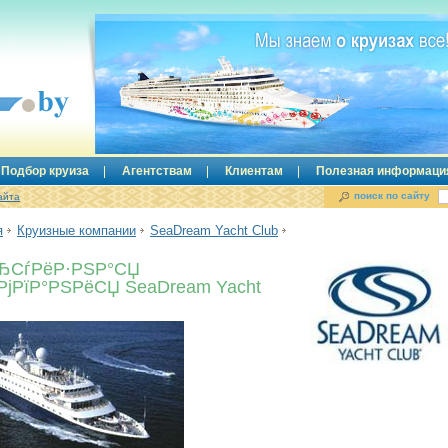
Подбор круиза
Агентствам
Клиентам
Полезная информаци
поиск по сайту
айта
я
Круизные компании
SeaDream Yacht Club
ЂСѓРёР·РЅР°СЏ
РјРїР°РЅРёСЏ SeaDream Yacht