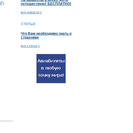
На каникулы в круиз! Дети
Рј
путешествуют БЕСПЛАТНО!
все новости »
СТАТЬИ
Что Вам необходимо знать о
страховке
все статьи »