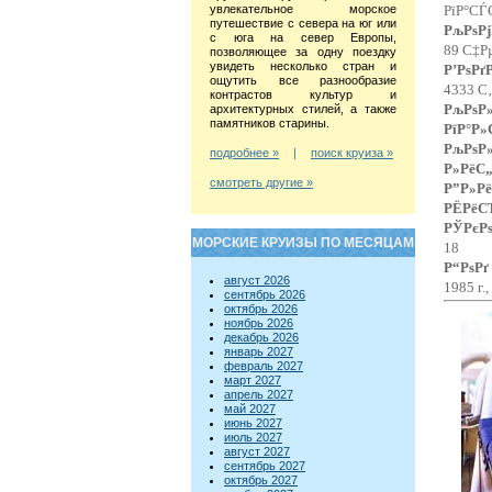
увлекательное морское
РїР°СЃ
путешествие с севера на юг или
РљРѕРј
с юга на север Европы,
89 С‡Р
позволяющее за одну поездку
увидеть несколько стран и
Р’РѕРґ
ощутить все разнообразие
4333 С
контрастов культур и
РљРѕР
архитектурных стилей, а также
памятников старины.
РїР°Р»
РљРѕР
подробнее »
|
поиск круиза »
Р»РёС„
смотреть другие »
Р”Р»Рё
РЁРёС
РЎРєРѕ
МОРСКИЕ КРУИЗЫ ПО МЕСЯЦАМ
18
Р“РѕРґ
август 2026
1985 г.
сентябрь 2026
октябрь 2026
ноябрь 2026
декабрь 2026
январь 2027
февраль 2027
март 2027
апрель 2027
май 2027
июнь 2027
июль 2027
август 2027
сентябрь 2027
октябрь 2027