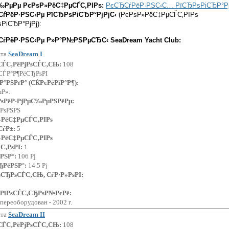
‰РµРµ РєРѕР»РёС‡РµСЃС‚РІРѕ:
РєСЂСѓРёР·РЅС‹С… РїСЂРѕРіСЂР°Рј
ѓРёР·РЅС‹Рµ РїСЂРѕРіСЂР°РјРјС‹
(РєРѕР»РёС‡РµСЃС‚РІРѕ
РіСЂР°РјРј):
ѓРёР·РЅС‹Рµ Р»Р°Р№РЅРµСЂС‹ SeaDream Yacht Club:
хта
SeaDream I
СЃС‚РёРјРѕСЃС‚СЊ:
108
СЃР°Р¶РёСЂРѕРІ
Р°РЅРґР° (СЌРєРёРїР°Р¶):
µР».
РѕРёР·РјРµС‰РµРЅРёРµ:
‚РѕРЅРЅ
»РёС‡РµСЃС‚РІРѕ
СѓР±:
5
»РёС‡РµСЃС‚РІРѕ
С‚РѕРІ:
1
РЅР°:
106 Рј
ЂРёРЅР°:
14.5 Рј
СЂРѕСЃС‚СЊ, СѓР·Р»РѕРІ:
 РїРѕСЃС‚СЂРѕР№РєРё:
, переоборудован - 2002 г.
хта
SeaDream II
СЃС‚РёРјРѕСЃС‚СЊ:
108