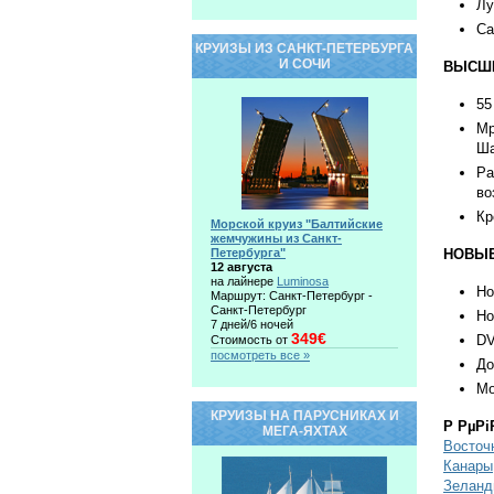
Лу
Са
КРУИЗЫ ИЗ САНКТ-ПЕТЕРБУРГА
И СОЧИ
ВЫСШИ
55
Мр
Ша
Ра
во
Кр
Морской круиз "Балтийские
жемчужины из Санкт-
Петербурга"
НОВЫЕ
12 августа
на лайнере
Luminosa
Но
Маршрут: Санкт-Петербург -
Санкт-Петербург
Но
7 дней/6 ночей
349€
DV
Стоимость от
посмотреть все »
До
Мо
КРУИЗЫ НА ПАРУСНИКАХ И
Р РµРі
МЕГА-ЯХТАХ
Восточ
Канары
Зеланд